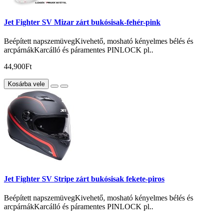
Jet Fighter SV Mizar zárt bukósisak-fehér-pink
Beépített napszemüvegKivehető, mosható kényelmes bélés és
arcpárnákKarcálló és páramentes PINLOCK pl..
44,900Ft
Kosárba vele
Jet Fighter SV Stripe zárt bukósisak fekete-piros
Beépített napszemüvegKivehető, mosható kényelmes bélés és
arcpárnákKarcálló és páramentes PINLOCK pl..