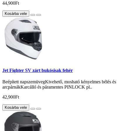
44,900Ft
Kosárba vele
Jet Fighter SV zárt bukósisak fehér
Beépített napszemüvegKivehető, mosható kényelmes bélés és
arcpárnákKarcálló és páramentes PINLOCK pl..
42,900Ft
Kosárba vele