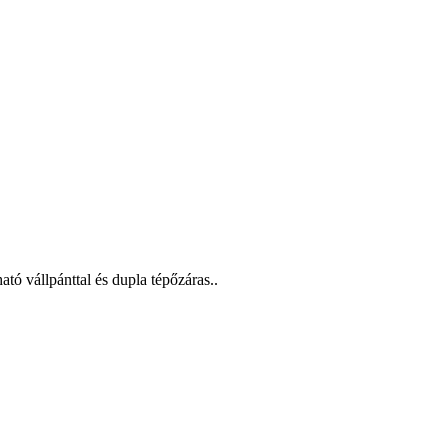
ó vállpánttal és dupla tépőzáras..