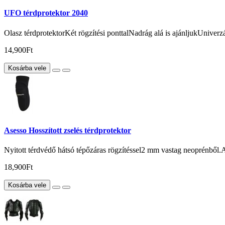
UFO térdprotektor 2040
Olasz térdprotektorKét rögzítési ponttalNadrág alá is ajánljukUniverzá
14,900Ft
Kosárba vele
Asesso Hosszított zselés térdprotektor
Nyitott térdvédő hátsó tépőzáras rögzítéssel2 mm vastag neoprénből.A t
18,900Ft
Kosárba vele