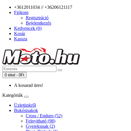
+3612011034 // +36206121117
Fiókom
Regisztráció
Bejelentkezés
Kedvencek (0)
Kosár
Kassza
0 tétel - 0Ft
A kosarad üres!
Kategóriák
Üzletünkről
Bukósisakok
Cross / Enduro (52)
Felnyitható (98)
Gyereksisak (2)