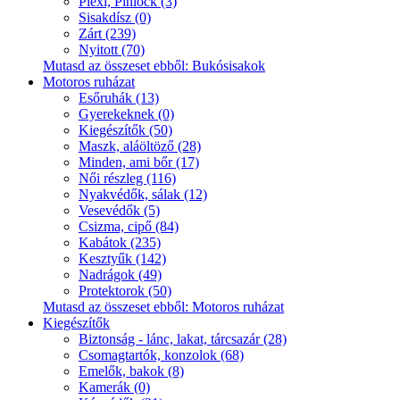
Plexi, Pinlock (3)
Sisakdísz (0)
Zárt (239)
Nyitott (70)
Mutasd az összeset ebből: Bukósisakok
Motoros ruházat
Esőruhák (13)
Gyerekeknek (0)
Kiegészítők (50)
Maszk, aláöltöző (28)
Minden, ami bőr (17)
Női részleg (116)
Nyakvédők, sálak (12)
Vesevédők (5)
Csizma, cipő (84)
Kabátok (235)
Kesztyűk (142)
Nadrágok (49)
Protektorok (50)
Mutasd az összeset ebből: Motoros ruházat
Kiegészítők
Biztonság - lánc, lakat, tárcsazár (28)
Csomagtartók, konzolok (68)
Emelők, bakok (8)
Kamerák (0)