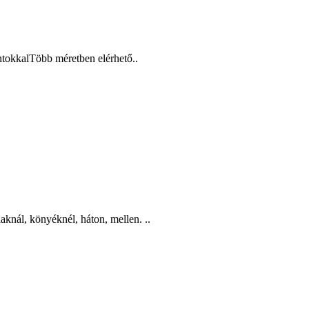
ntokkalTöbb méretben elérhető..
knál, könyéknél, háton, mellen. ..