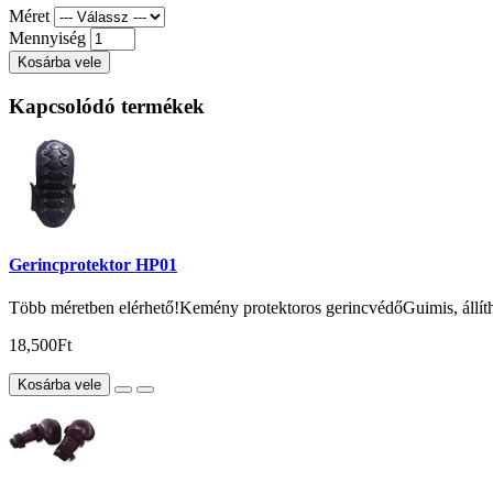
Méret
Mennyiség
Kosárba vele
Kapcsolódó termékek
Gerincprotektor HP01
Több méretben elérhető!Kemény protektoros gerincvédőGuimis, állíthat
18,500Ft
Kosárba vele