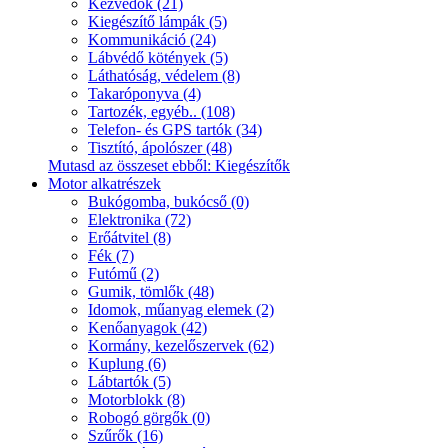
Kézvédők (21)
Kiegészítő lámpák (5)
Kommunikáció (24)
Lábvédő kötények (5)
Láthatóság, védelem (8)
Takaróponyva (4)
Tartozék, egyéb.. (108)
Telefon- és GPS tartók (34)
Tisztító, ápolószer (48)
Mutasd az összeset ebből: Kiegészítők
Motor alkatrészek
Bukógomba, bukócső (0)
Elektronika (72)
Erőátvitel (8)
Fék (7)
Futómű (2)
Gumik, tömlők (48)
Idomok, műanyag elemek (2)
Kenőanyagok (42)
Kormány, kezelőszervek (62)
Kuplung (6)
Lábtartók (5)
Motorblokk (8)
Robogó görgők (0)
Szűrők (16)