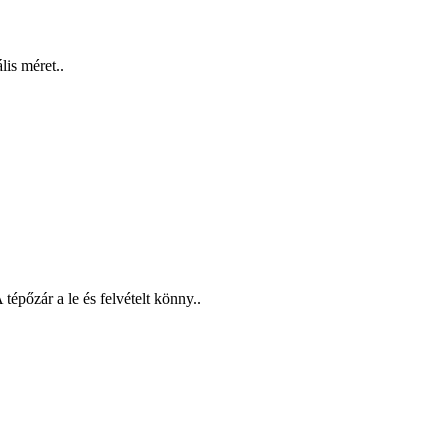
lis méret..
épőzár a le és felvételt könny..