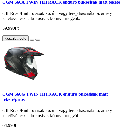
CGM 666A TWIN HITRACK enduro bukósisak matt fekete
Off-Road/Enduro sisak közúti, vagy terep használatra, amely
lehetővé teszi a bukósisak könnyű megvál..
59,990Ft
Kosárba vele
CGM 666G TWIN HITRACK enduro bukósisak matt
fekete/piros
Off-Road/Enduro sisak közúti, vagy terep használatra, amely
lehetővé teszi a bukósisak könnyű megvál..
64,990Ft