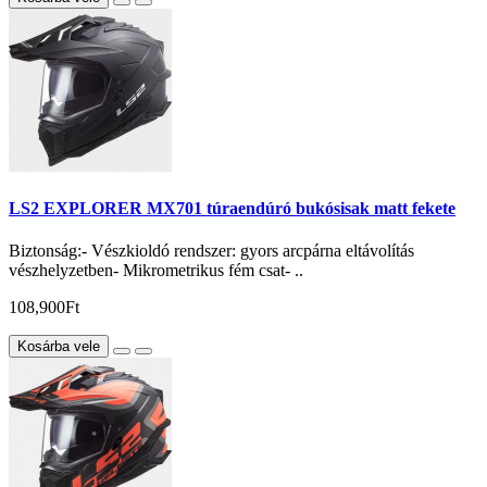
LS2 EXPLORER MX701 túraendúró bukósisak matt fekete
Biztonság:- Vészkioldó rendszer: gyors arcpárna eltávolítás
vészhelyzetben- Mikrometrikus fém csat- ..
108,900Ft
Kosárba vele