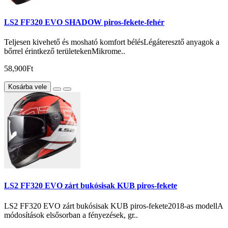
LS2 FF320 EVO SHADOW piros-fekete-fehér
Teljesen kivehető és mosható komfort bélésLégáteresztő anyagok a
bőrrel érintkező területekenMikrome..
58,900Ft
Kosárba vele
LS2 FF320 EVO zárt bukósisak KUB piros-fekete
LS2 FF320 EVO zárt bukósisak KUB piros-fekete2018-as modellA
módosítások elsősorban a fényezések, gr..