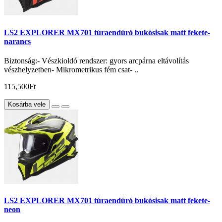
LS2 EXPLORER MX701 túraendúró bukósisak matt fekete-
narancs
Biztonság:- Vészkioldó rendszer: gyors arcpárna eltávolítás
vészhelyzetben- Mikrometrikus fém csat- ..
115,500Ft
Kosárba vele
LS2 EXPLORER MX701 túraendúró bukósisak matt fekete-
neon