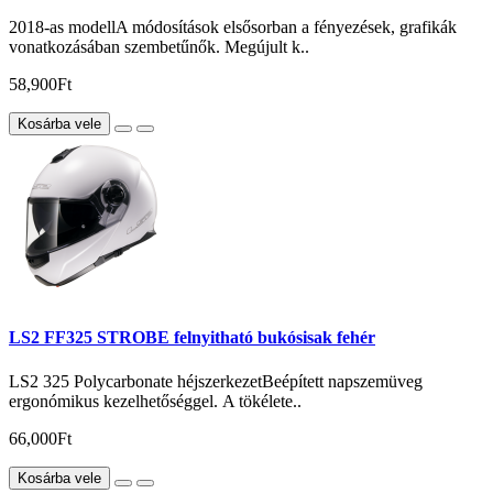
2018-as modellA módosítások elsősorban a fényezések, grafikák
vonatkozásában szembetűnők. Megújult k..
58,900Ft
Kosárba vele
LS2 FF325 STROBE felnyitható bukósisak fehér
LS2 325 Polycarbonate héjszerkezetBeépített napszemüveg
ergonómikus kezelhetőséggel. A tökélete..
66,000Ft
Kosárba vele