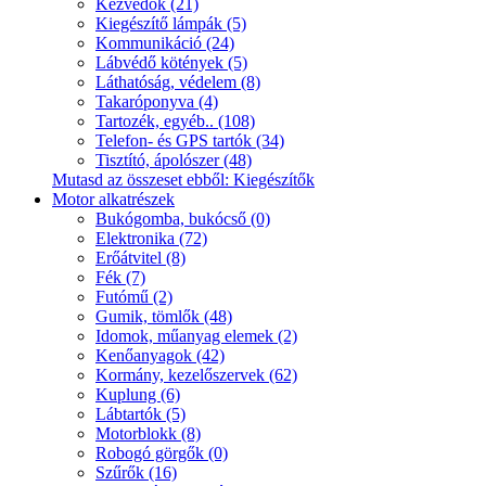
Kézvédők (21)
Kiegészítő lámpák (5)
Kommunikáció (24)
Lábvédő kötények (5)
Láthatóság, védelem (8)
Takaróponyva (4)
Tartozék, egyéb.. (108)
Telefon- és GPS tartók (34)
Tisztító, ápolószer (48)
Mutasd az összeset ebből: Kiegészítők
Motor alkatrészek
Bukógomba, bukócső (0)
Elektronika (72)
Erőátvitel (8)
Fék (7)
Futómű (2)
Gumik, tömlők (48)
Idomok, műanyag elemek (2)
Kenőanyagok (42)
Kormány, kezelőszervek (62)
Kuplung (6)
Lábtartók (5)
Motorblokk (8)
Robogó görgők (0)
Szűrők (16)