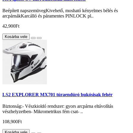
Beépített napszemüvegKivehető, mosható kényelmes bélés és
arcpárnákKarcálló és páramentes PINLOCK pl..
42,900Ft
Kosárba vele
LS2 EXPLORER MX701 túraendúró bukósisak fehér
Biztonság:- Vészkioldó rendszer: gyors arcpárna eltávolítás
vészhelyzetben- Mikrometrikus fém csat- ..
108,900Ft
Kosárba vele