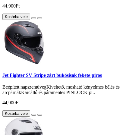
44,900Ft
Kosárba vele
Jet Fighter SV Stripe zárt bukósisak fekete-piros
Beépített napszemüvegKivehető, mosható kényelmes bélés és
arcpárnákKarcálló és páramentes PINLOCK pl..
44,900Ft
Kosárba vele