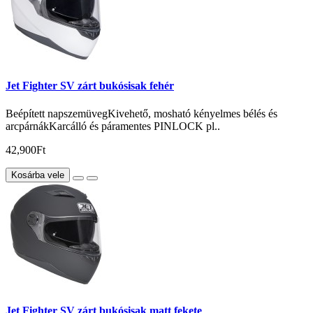
Jet Fighter SV zárt bukósisak fehér
Beépített napszemüvegKivehető, mosható kényelmes bélés és
arcpárnákKarcálló és páramentes PINLOCK pl..
42,900Ft
Kosárba vele
Jet Fighter SV zárt bukósisak matt fekete