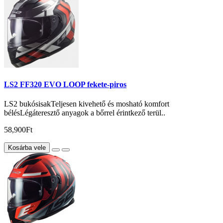
LS2 FF320 EVO LOOP fekete-piros
LS2 bukósisakTeljesen kivehető és mosható komfort
bélésLégáteresztő anyagok a bőrrel érintkező terül..
58,900Ft
Kosárba vele