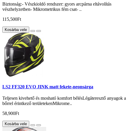
Biztonság:- Vészkioldó rendszer: gyors arcpárna eltávolítás
vészhelyzetben- Mikrometrikus fém csat- ..
115,500Ft
Kosárba vele
LS2 FF320 EVO JINK matt fekete-neonsárga
Teljesen kivehető és mosható komfort bélésLégáteresztő anyagok a
bőrrel érintkező területekenMikrome..
58,900Ft
Kosárba vele