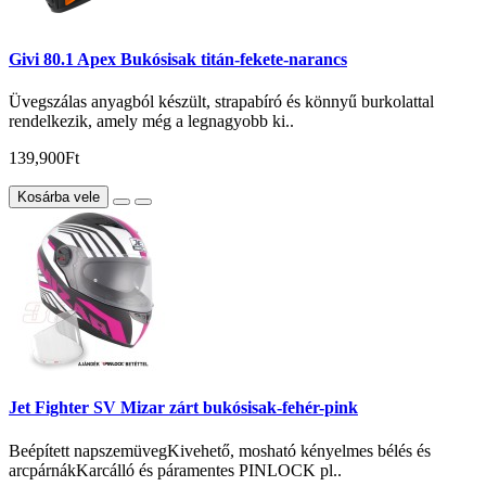
Givi 80.1 Apex Bukósisak titán-fekete-narancs
Üvegszálas anyagból készült, strapabíró és könnyű burkolattal
rendelkezik, amely még a legnagyobb ki..
139,900Ft
Kosárba vele
Jet Fighter SV Mizar zárt bukósisak-fehér-pink
Beépített napszemüvegKivehető, mosható kényelmes bélés és
arcpárnákKarcálló és páramentes PINLOCK pl..