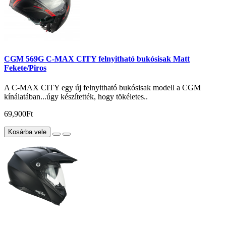
CGM 569G C-MAX CITY felnyitható bukósisak Matt
Fekete/Piros
A C-MAX CITY egy új felnyitható bukósisak modell a CGM
kínálatában...úgy készítették, hogy tökéletes..
69,900Ft
Kosárba vele