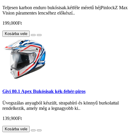
Teljesen karbon enduro bukósisak.kétféle méretű héjPinlockZ Max
Vision páramentes lencséhez előkészí..
199,000Ft
Kosárba vele
Givi 80.1 Apex Bukósisak kék-fehér-piros
Üvegszálas anyagból készült, strapabíró és könnyű burkolattal
rendelkezik, amely még a legnagyobb ki..
139,900Ft
Kosárba vele