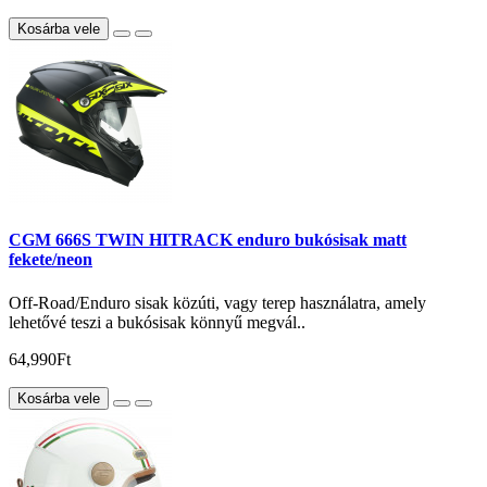
Kosárba vele
CGM 666S TWIN HITRACK enduro bukósisak matt
fekete/neon
Off-Road/Enduro sisak közúti, vagy terep használatra, amely
lehetővé teszi a bukósisak könnyű megvál..
64,990Ft
Kosárba vele