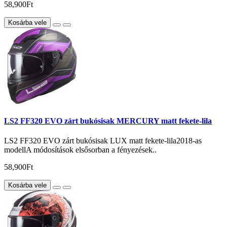
58,900Ft
Kosárba vele
LS2 FF320 EVO zárt bukósisak MERCURY matt fekete-lila
LS2 FF320 EVO zárt bukósisak LUX matt fekete-lila2018-as
modellA módosítások elsősorban a fényezések..
58,900Ft
Kosárba vele