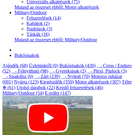
Univerzális alkatrészek (75)
Mutasd az összeset ebből: Motor alkatrészek
Military/Outdoor
Felszerelések (14)
Kabátok (2)
Nadrágok (3)
Táskák (16)
Mutasd az összeset ebből: Military/Outdoor
Bukósisakok
Ajándék (68)
Üzletünkről (0)
Bukósisakok (439)
- Cross / Enduro
(52)
- Felnyitható (98)
- Gyereksisak (2)
- Plexi, Pinlock (3)
- Sisakdísz (0)
- Zárt (239)
- Nyitott (70)
Motoros ruházat
(691)
Nyárra (123)
Kiegészítők (350)
Motor alkatrészek (307)
Télre
❄ (61)
Utolsó darabok (22)
Kezdő felszerelések (46)
Military/Outdoor (54)
E-roller (147)