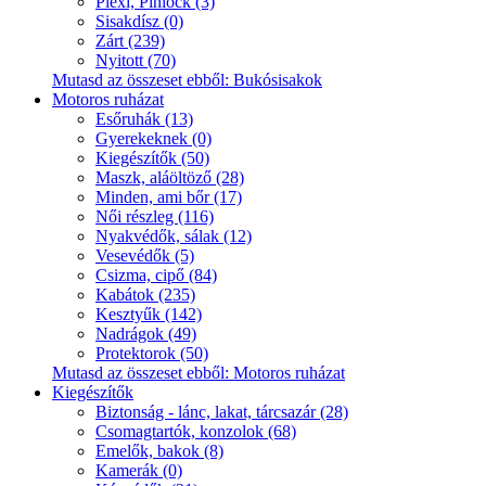
Plexi, Pinlock (3)
Sisakdísz (0)
Zárt (239)
Nyitott (70)
Mutasd az összeset ebből: Bukósisakok
Motoros ruházat
Esőruhák (13)
Gyerekeknek (0)
Kiegészítők (50)
Maszk, aláöltöző (28)
Minden, ami bőr (17)
Női részleg (116)
Nyakvédők, sálak (12)
Vesevédők (5)
Csizma, cipő (84)
Kabátok (235)
Kesztyűk (142)
Nadrágok (49)
Protektorok (50)
Mutasd az összeset ebből: Motoros ruházat
Kiegészítők
Biztonság - lánc, lakat, tárcsazár (28)
Csomagtartók, konzolok (68)
Emelők, bakok (8)
Kamerák (0)