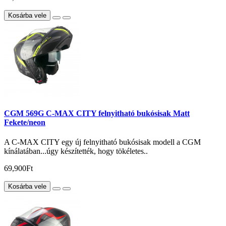
Kosárba vele
CGM 569G C-MAX CITY felnyitható bukósisak Matt
Fekete/neon
A C-MAX CITY egy új felnyitható bukósisak modell a CGM
kínálatában...úgy készítették, hogy tökéletes..
69,900Ft
Kosárba vele