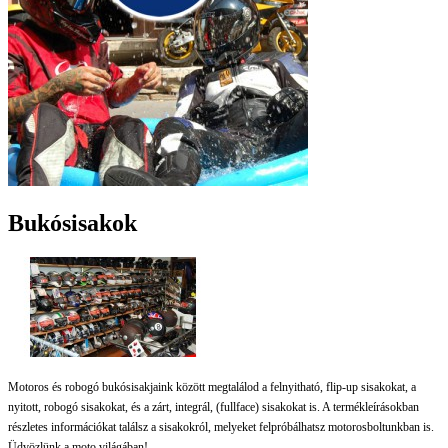
Bukósisakok
Motoros és robogó bukósisakjaink között megtalálod a felnyitható, flip-up sisakokat, a
nyitott, robogó sisakokat, és a zárt, integrál, (fullface) sisakokat is. A termékleírásokban
részletes információkat találsz a sisakokról, melyeket felpróbálhatsz motorosboltunkban is.
Üdvözlünk a moto világában!