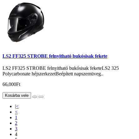
LS2 FF325 STROBE felnyitható bukósisak fekete
LS2 FF325 STROBE felnyitható bukósisak feketeLS2 325
Polycarbonate héjszerkezetBeépített napszemüveg..
66,000Ft
Kosárba vele
|<
<
1
2
3
4