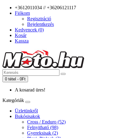
+3612011034 // +36206121117
Fiókom
Regisztráció
Bejelentkezés
Kedvencek (0)
Kosár
Kassza
0 tétel - 0Ft
A kosarad üres!
Kategóriák
Üzletünkről
Bukósisakok
Cross / Enduro (52)
Felnyitható (98)
Gyereksisak (2)