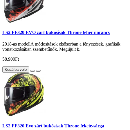
LS2 FF320 EVO zárt bukósisak Throne fehér-narancs
2018-as modellA módosítások elsősorban a fényezések, grafikák
vonatkozásában szembetűnők. Megújult k..
58,900Ft
Kosárba vele
LS2 FF320 Evo zárt bukósisak Throne fekete-sárga