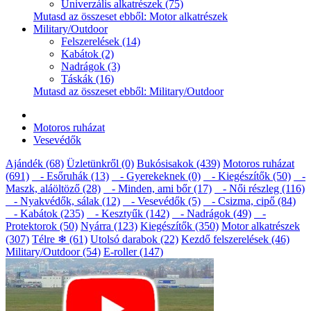
Univerzális alkatrészek (75)
Mutasd az összeset ebből: Motor alkatrészek
Military/Outdoor
Felszerelések (14)
Kabátok (2)
Nadrágok (3)
Táskák (16)
Mutasd az összeset ebből: Military/Outdoor
Motoros ruházat
Vesevédők
Ajándék (68)
Üzletünkről (0)
Bukósisakok (439)
Motoros ruházat
(691)
- Esőruhák (13)
- Gyerekeknek (0)
- Kiegészítők (50)
-
Maszk, aláöltöző (28)
- Minden, ami bőr (17)
- Női részleg (116)
- Nyakvédők, sálak (12)
- Vesevédők (5)
- Csizma, cipő (84)
- Kabátok (235)
- Kesztyűk (142)
- Nadrágok (49)
-
Protektorok (50)
Nyárra (123)
Kiegészítők (350)
Motor alkatrészek
(307)
Télre ❄ (61)
Utolsó darabok (22)
Kezdő felszerelések (46)
Military/Outdoor (54)
E-roller (147)