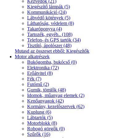
Kézvédők (21)
Kiegészítő lámpák (5)
Kommunikáció (24)
Lábvédő kötények (5)
Láthatóság, védelem (8)
Takaróponyva (4)
Tartozék, egyéb.. (108)
Telefon- és GPS tartók (34)
Tisztító, ápolószer (48)
Mutasd az összeset ebből: Kiegészítők
Motor alkatrészek
Bukógomba, bukócső (0)
Elektronika (72)
Erőátvitel (8)
Fék (7)
Futómű (2)
Gumik, tömlők (48)
Idomok, műanyag elemek (2)
Kenőanyagok (42)
Kormány, kezelőszervek (62)
Kuplung (6)
Lábtartók (5)
Motorblokk (8)
Robogó görgők (0)
Szűrők (16)