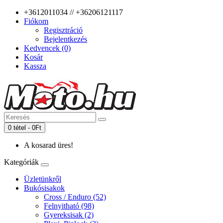
+3612011034 // +36206121117
Fiókom
Regisztráció
Bejelentkezés
Kedvencek (0)
Kosár
Kassza
0 tétel - 0Ft
A kosarad üres!
Kategóriák
Üzletünkről
Bukósisakok
Cross / Enduro (52)
Felnyitható (98)
Gyereksisak (2)