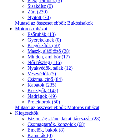
Plexi, Pinlock (3)
Sisakdísz (0)
Zárt (239)
Nyitott (70)
Mutasd az összeset ebből: Bukósisakok
Motoros ruházat
Esőruhák (13)
Gyerekeknek (0)
Kiegészítők (50)
Maszk, aláöltöző (28)
Minden, ami bőr (17)
Női részleg (116)
Nyakvédők, sálak (12)
Vesevédők (5)
Csizma, cipő (84)
Kabátok (235)
Kesztyűk (142)
Nadrágok (49)
Protektorok (50)
Mutasd az összeset ebből: Motoros ruházat
Kiegészítők
Biztonság - lánc, lakat, tárcsazár (28)
Csomagtartók, konzolok (68)
Emelők, bakok (8)
Kamerák (0)