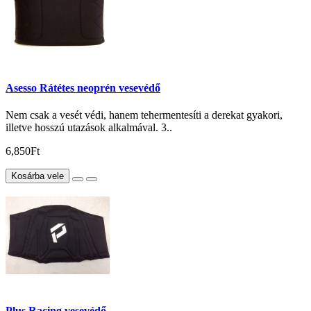
Asesso Rátétes neoprén vesevédő
Nem csak a vesét védi, hanem tehermentesíti a derekat gyakori,
illetve hosszú utazások alkalmával. 3..
6,850Ft
Kosárba vele
Plus Racing vesevédő