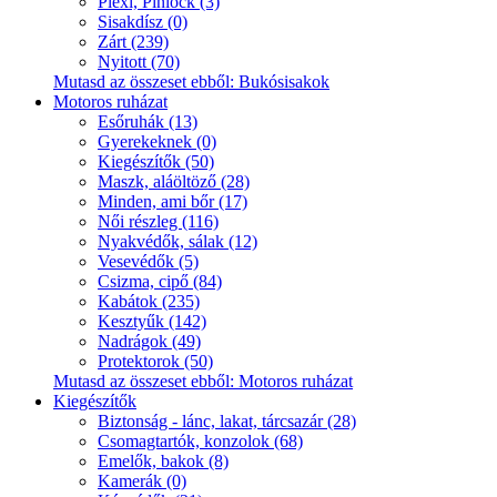
Plexi, Pinlock (3)
Sisakdísz (0)
Zárt (239)
Nyitott (70)
Mutasd az összeset ebből: Bukósisakok
Motoros ruházat
Esőruhák (13)
Gyerekeknek (0)
Kiegészítők (50)
Maszk, aláöltöző (28)
Minden, ami bőr (17)
Női részleg (116)
Nyakvédők, sálak (12)
Vesevédők (5)
Csizma, cipő (84)
Kabátok (235)
Kesztyűk (142)
Nadrágok (49)
Protektorok (50)
Mutasd az összeset ebből: Motoros ruházat
Kiegészítők
Biztonság - lánc, lakat, tárcsazár (28)
Csomagtartók, konzolok (68)
Emelők, bakok (8)
Kamerák (0)