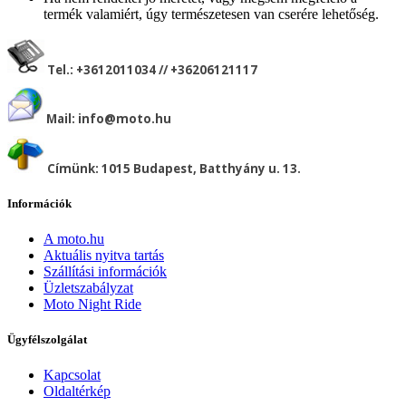
termék valamiért, úgy természetesen van cserére lehetőség.
Tel.: +3612011034 // +36206121117
Mail:
info@moto.hu
Címünk: 1015 Budapest, Batthyány u. 13.
Információk
A moto.hu
Aktuális nyitva tartás
Szállítási információk
Üzletszabályzat
Moto Night Ride
Ügyfélszolgálat
Kapcsolat
Oldaltérkép