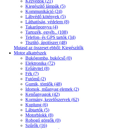
Kézvédők (21)
Kiegészítő lámpák (5)
Kommunikáció (24)
Lábvédő kötények (5)
Láthatóság, védelem (8)
Takaróponyva (4)
Tartozék, egyéb.. (108)
Telefon- és GPS tartók (34)
Tisztító, ápolószer (48)
Mutasd az összeset ebből: Kiegészítők
Motor alkatrészek
Bukógomba, bukócső (0)
Elektronika (72)
Erőátvitel (8)
Fék (7)
Futómű (2)
Gumik, tömlők (48)
Idomok, műanyag elemek (2)
Kenőanyagok (42)
Kormány, kezelőszervek (62)
Kuplung (6)
Lábtartók (5)
Motorblokk (8)
Robogó görgők (0)
Szűrők (16)