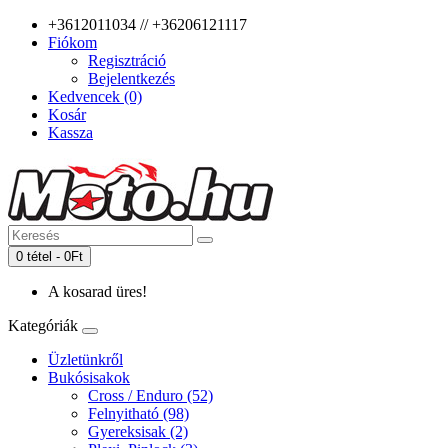
+3612011034 // +36206121117
Fiókom
Regisztráció
Bejelentkezés
Kedvencek (0)
Kosár
Kassza
0 tétel - 0Ft
A kosarad üres!
Kategóriák
Üzletünkről
Bukósisakok
Cross / Enduro (52)
Felnyitható (98)
Gyereksisak (2)