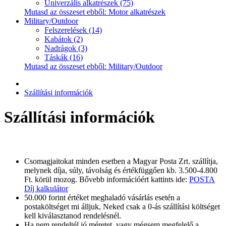
Univerzális alkatrészek (75)
Mutasd az összeset ebből: Motor alkatrészek
Military/Outdoor
Felszerelések (14)
Kabátok (2)
Nadrágok (3)
Táskák (16)
Mutasd az összeset ebből: Military/Outdoor
Szállítási információk
Szállítási információk
Csomagjaitokat minden esetben a Magyar Posta Zrt. szállítja,
melynek díja, súly, távolság és értékfüggően kb. 3.500-4.800
Ft. körül mozog. Bővebb információért kattints ide:
POSTA
Díj kalkulátor
50.000 forint értéket meghaladó vásárlás esetén a
postaköltséget mi álljuk, Neked csak a 0-ás szállítási költséget
kell kiválasztanod rendelésnél.
Ha nem rendeltél jó méretet, vagy mégsem megfelelő a