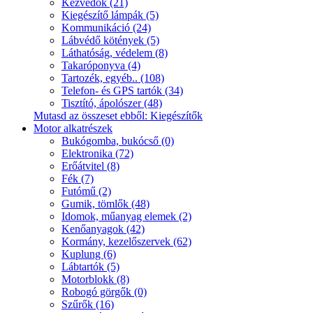
Kézvédők (21)
Kiegészítő lámpák (5)
Kommunikáció (24)
Lábvédő kötények (5)
Láthatóság, védelem (8)
Takaróponyva (4)
Tartozék, egyéb.. (108)
Telefon- és GPS tartók (34)
Tisztító, ápolószer (48)
Mutasd az összeset ebből: Kiegészítők
Motor alkatrészek
Bukógomba, bukócső (0)
Elektronika (72)
Erőátvitel (8)
Fék (7)
Futómű (2)
Gumik, tömlők (48)
Idomok, műanyag elemek (2)
Kenőanyagok (42)
Kormány, kezelőszervek (62)
Kuplung (6)
Lábtartók (5)
Motorblokk (8)
Robogó görgők (0)
Szűrők (16)