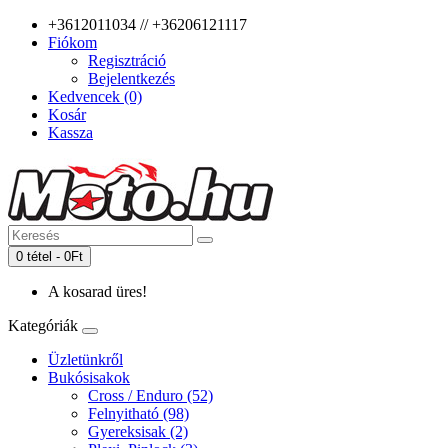
+3612011034 // +36206121117
Fiókom
Regisztráció
Bejelentkezés
Kedvencek (0)
Kosár
Kassza
0 tétel - 0Ft
A kosarad üres!
Kategóriák
Üzletünkről
Bukósisakok
Cross / Enduro (52)
Felnyitható (98)
Gyereksisak (2)