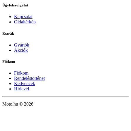
Ügyfélszolgálat
Kapcsolat
Oldaltérkép
Extrák
Gyártók
Akciók
Fiókom
Fiókom
Rendeléstörténet
Kedvencek
Hírlevél
Moto.hu © 2026