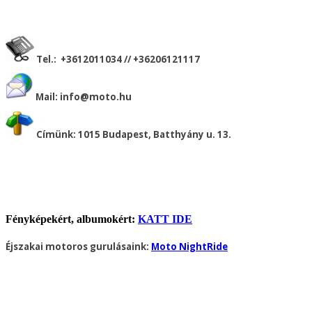
Tel.: +3612011034 // +36206121117
Mail:
info@moto.hu
Címünk: 1015 Budapest, Batthyány u. 13.
Fényképekért, albumokért:
KATT IDE
Éjszakai motoros gurulásaink:
Moto NightRide