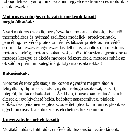
robogó téli és nyári gumik, valamint egyéb elektronikai és motorikus
alkaktrészek is.
Motoros és robogós ruházati termékeink között
megtalálhatóak:
Nyári motoros dzsekik, négyévszakos motoros kabátok, kivehető
thermobéléses és nyitható szellőzős modellek, protektoringek,
páncéling, testvédő protektor, térd és lábszár protektor, térdvédő,
esőruha kétrészes és egyrészes kivitelben is, aláöltöző, protektoros
motoros nadrág, motoros bakancsok, cipők, túracsizma ,protektoros
motoros kesztyű és akciós motoros felszerelések, motoros ruhák az
olcsótól a prémium kategóriáig, folyamatos akciókkal!
Bukósisakok:
Motoros és robogós siakjaink között egyaránt meghtalálod a
felnyitható, flip-up sisakokat, nyitott robogó sisakokat, és zárt,
integrál, fullface sisakokat is. Árakban, típusokban, és tudásban is
eltérőek, így: kivehető bélés, beépített napszemüveg, pinlock
előkészítés, páramentes plexik, sötétített plexik, iridiumos plexik és
egyéb bukósisak alkatrészek is elérhetőek készletünkön.
Univerzális termékek között:
Megtalálhatóak, füldugók, cipővédők, biztonsági lezáró láncok,