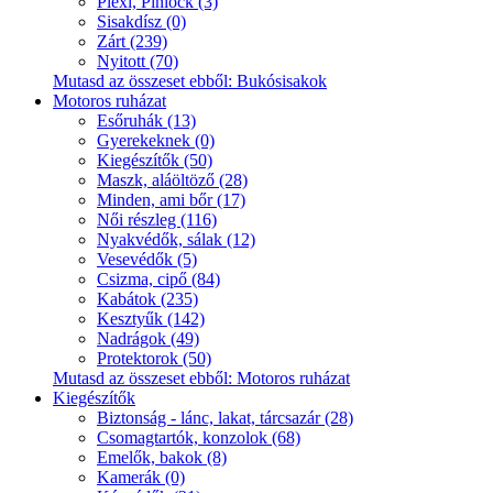
Plexi, Pinlock (3)
Sisakdísz (0)
Zárt (239)
Nyitott (70)
Mutasd az összeset ebből: Bukósisakok
Motoros ruházat
Esőruhák (13)
Gyerekeknek (0)
Kiegészítők (50)
Maszk, aláöltöző (28)
Minden, ami bőr (17)
Női részleg (116)
Nyakvédők, sálak (12)
Vesevédők (5)
Csizma, cipő (84)
Kabátok (235)
Kesztyűk (142)
Nadrágok (49)
Protektorok (50)
Mutasd az összeset ebből: Motoros ruházat
Kiegészítők
Biztonság - lánc, lakat, tárcsazár (28)
Csomagtartók, konzolok (68)
Emelők, bakok (8)
Kamerák (0)