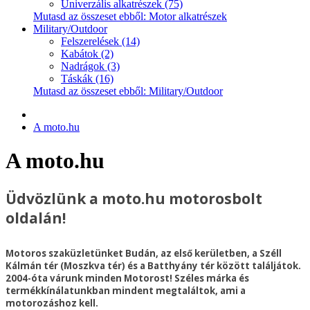
Univerzális alkatrészek (75)
Mutasd az összeset ebből: Motor alkatrészek
Military/Outdoor
Felszerelések (14)
Kabátok (2)
Nadrágok (3)
Táskák (16)
Mutasd az összeset ebből: Military/Outdoor
A moto.hu
A moto.hu
Üdvözlünk a moto.hu motorosbolt
oldalán!
Motoros szaküzletünket Budán, az első kerületben, a Széll
Kálmán tér (Moszkva tér) és a Batthyány tér között találjátok.
2004-óta várunk minden Motorost! Széles márka és
termékkínálatunkban mindent megtaláltok, ami a
motorozáshoz kell.