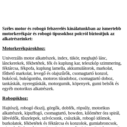
Széles motor és robogó felszerelés kínálatunkban az ismertebb
motorkerékpár és robogó típusokhoz polcról biztosítjuk az
alkatrészeinket:
Motorkerékpárokhoz:
Univerzális motor alkatrészek, index, tükör, meghajtó lánc,
lánckerekek, fékbetétek, fék és kuplung kar, teleszkóp szimmering,
féktárcsa, fékpofa, kuplung lamella, akkumulátorok, markolat,
főthető markolat, levegő és olajszűrők, csomagtartó konzol,
bukócsú, bukógomba, motoros túradoboz, csomagtartó doboz,
tankáskák, nyeregtáskák, motorgumik, köpenyek, gumi belsők és
egyéb motorikus alkatrészek.
Robogókhoz:
Hajtószíj, robogó ékszíj, görgők, dobfék, röpsúly, motorikus
alkatrészek, kipuffogó, csomagtartó, bowden, kilóméter óra spirál,
lábvédők, tűszelepek, szívócsonk, csúszkák, robogó idómok,
burkolatok, fékbetétek és féktárcsa és konzolok, gumiabroncsok,