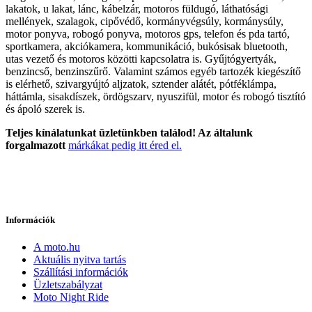
lakatok, u lakat, lánc, kábelzár, motoros füldugó, láthatósági
mellények, szalagok, cipővédő, kormányvégsúly, kormánysúly,
motor ponyva, robogó ponyva, motoros gps, telefon és pda tartó,
sportkamera, akciókamera, kommunikáció, bukósisak bluetooth,
utas vezető és motoros közötti kapcsolatra is. Gyűjtógyertyák,
benzincső, benzinszűrő. Valamint számos egyéb tartozék kiegészítő
is elérhető, szivargyújtó aljzatok, sztender alátét, pótféklámpa,
háttámla, sisakdíszek, ördögszarv, nyuszifül, motor és robogó tisztító
és ápoló szerek is.
Teljes kínálatunkat üzletünkben találod! Az általunk
forgalmazott
márkákat pedig itt éred el.
Információk
A moto.hu
Aktuális nyitva tartás
Szállítási információk
Üzletszabályzat
Moto Night Ride