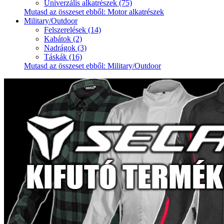
Univerzális alkatrészek (75)
Mutasd az összeset ebből: Motor alkatrészek
Military/Outdoor
Felszerelések (14)
Kabátok (2)
Nadrágok (3)
Táskák (16)
Mutasd az összeset ebből: Military/Outdoor