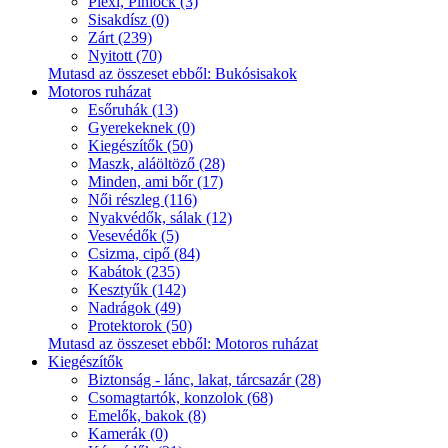
Plexi, Pinlock (3)
Sisakdísz (0)
Zárt (239)
Nyitott (70)
Mutasd az összeset ebből: Bukósisakok
Motoros ruházat
Esőruhák (13)
Gyerekeknek (0)
Kiegészítők (50)
Maszk, aláöltöző (28)
Minden, ami bőr (17)
Női részleg (116)
Nyakvédők, sálak (12)
Vesevédők (5)
Csizma, cipő (84)
Kabátok (235)
Kesztyűk (142)
Nadrágok (49)
Protektorok (50)
Mutasd az összeset ebből: Motoros ruházat
Kiegészítők
Biztonság - lánc, lakat, tárcsazár (28)
Csomagtartók, konzolok (68)
Emelők, bakok (8)
Kamerák (0)