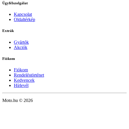
Ügyfélszolgálat
Kapcsolat
Oldaltérkép
Extrák
Gyártók
Akciók
Fiókom
Fiókom
Rendeléstörténet
Kedvencek
Hírlevél
Moto.hu © 2026