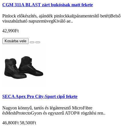
CGM 311A BLAST zárt bukósisak matt fekete
Pinlock előkészítés, ajándék pinlockkal(páramentesítő betét)Belső
visszahúzható napszemüvegKiváló ae..
42,990Ft
Kosárba vele
SECA Apex Pro City-Sport cipő fekete
Nagyon könnyű, tartós és légáteresztő MicroFibre
ésMeshProtectoGyors és egyszerű ATOP® rögzítési ren..
46,800Ft
58,500Ft