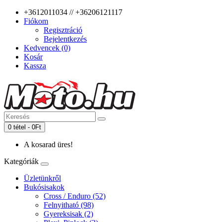
+3612011034 // +36206121117
Fiókom
Regisztráció
Bejelentkezés
Kedvencek (0)
Kosár
Kassza
0 tétel - 0Ft
A kosarad üres!
Kategóriák
Üzletünkről
Bukósisakok
Cross / Enduro (52)
Felnyitható (98)
Gyereksisak (2)