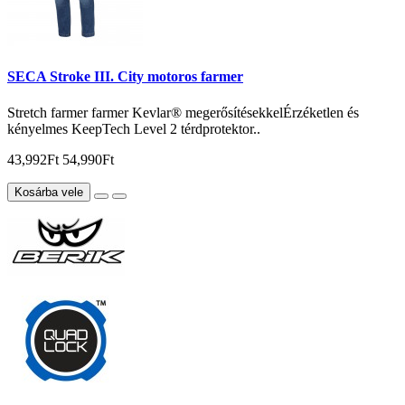
SECA Stroke III. City motoros farmer
Stretch farmer farmer Kevlar® megerősítésekkelÉrzéketlen és
kényelmes KeepTech Level 2 térdprotektor..
43,992Ft
54,990Ft
Kosárba vele