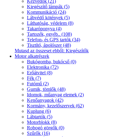
Kézvédők (21)
Kiegészítő lámpák (5)
Kommunikáció (24)
Lábvédő kötények (5)
Láthatóság, védelem (8)
Takaróponyva (4)
Tartozék, egyéb.. (108)
Telefon- és GPS tartók (34)
Tisztító, ápolószer (48)
Mutasd az összeset ebből: Kiegészítők
Motor alkatrészek
Bukógomba, bukócső (0)
Elektronika (72)
Erőátvitel (8)
Fék (7)
Futómű (2)
Gumik, tömlők (48)
Idomok, műanyag elemek (2)
Kenőanyagok (42)
Kormány, kezelőszervek (62)
Kuplung (6)
Lábtartók (5)
Motorblokk (8)
Robogó görgők (0)
Szűrők (16)