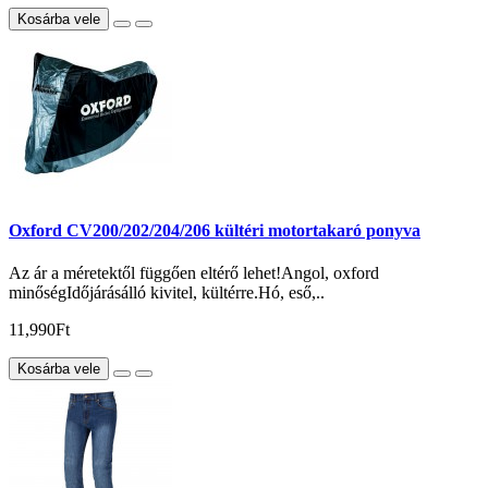
Kosárba vele
Oxford CV200/202/204/206 kültéri motortakaró ponyva
Az ár a méretektől függően eltérő lehet!Angol, oxford
minőségIdőjárásálló kivitel, kültérre.Hó, eső,..
11,990Ft
Kosárba vele