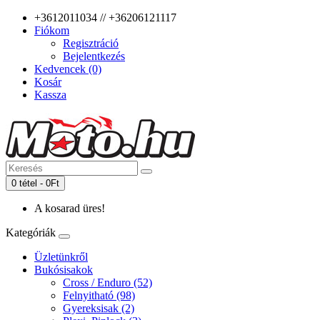
+3612011034 // +36206121117
Fiókom
Regisztráció
Bejelentkezés
Kedvencek (0)
Kosár
Kassza
0 tétel - 0Ft
A kosarad üres!
Kategóriák
Üzletünkről
Bukósisakok
Cross / Enduro (52)
Felnyitható (98)
Gyereksisak (2)