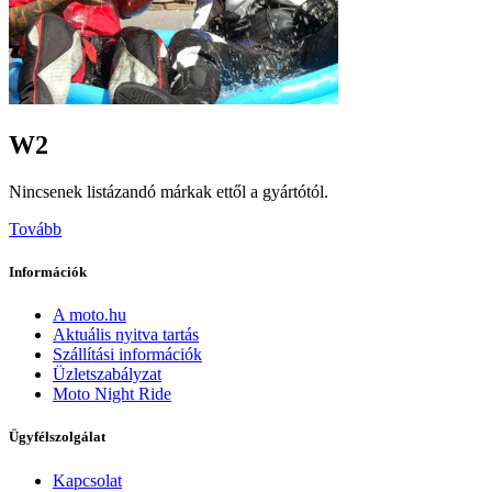
W2
Nincsenek listázandó márkak ettől a gyártótól.
Tovább
Információk
A moto.hu
Aktuális nyitva tartás
Szállítási információk
Üzletszabályzat
Moto Night Ride
Ügyfélszolgálat
Kapcsolat