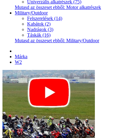
Univerzális alkatrészek (75)
Mutasd az összeset ebből: Motor alkatrészek
Military/Outdoor
Felszerelések (14)
Kabátok (2)
Nadrágok (3)
Táskák (16)
Mutasd az összeset ebből: Military/Outdoor
Márka
W2