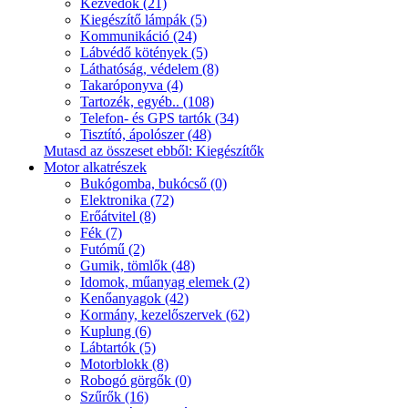
Kézvédők (21)
Kiegészítő lámpák (5)
Kommunikáció (24)
Lábvédő kötények (5)
Láthatóság, védelem (8)
Takaróponyva (4)
Tartozék, egyéb.. (108)
Telefon- és GPS tartók (34)
Tisztító, ápolószer (48)
Mutasd az összeset ebből: Kiegészítők
Motor alkatrészek
Bukógomba, bukócső (0)
Elektronika (72)
Erőátvitel (8)
Fék (7)
Futómű (2)
Gumik, tömlők (48)
Idomok, műanyag elemek (2)
Kenőanyagok (42)
Kormány, kezelőszervek (62)
Kuplung (6)
Lábtartók (5)
Motorblokk (8)
Robogó görgők (0)
Szűrők (16)