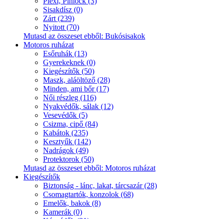
Plexi, Pinlock (3)
Sisakdísz (0)
Zárt (239)
Nyitott (70)
Mutasd az összeset ebből: Bukósisakok
Motoros ruházat
Esőruhák (13)
Gyerekeknek (0)
Kiegészítők (50)
Maszk, aláöltöző (28)
Minden, ami bőr (17)
Női részleg (116)
Nyakvédők, sálak (12)
Vesevédők (5)
Csizma, cipő (84)
Kabátok (235)
Kesztyűk (142)
Nadrágok (49)
Protektorok (50)
Mutasd az összeset ebből: Motoros ruházat
Kiegészítők
Biztonság - lánc, lakat, tárcsazár (28)
Csomagtartók, konzolok (68)
Emelők, bakok (8)
Kamerák (0)