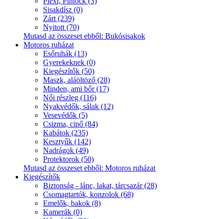
Plexi, Pinlock (3)
Sisakdísz (0)
Zárt (239)
Nyitott (70)
Mutasd az összeset ebből: Bukósisakok
Motoros ruházat
Esőruhák (13)
Gyerekeknek (0)
Kiegészítők (50)
Maszk, aláöltöző (28)
Minden, ami bőr (17)
Női részleg (116)
Nyakvédők, sálak (12)
Vesevédők (5)
Csizma, cipő (84)
Kabátok (235)
Kesztyűk (142)
Nadrágok (49)
Protektorok (50)
Mutasd az összeset ebből: Motoros ruházat
Kiegészítők
Biztonság - lánc, lakat, tárcsazár (28)
Csomagtartók, konzolok (68)
Emelők, bakok (8)
Kamerák (0)