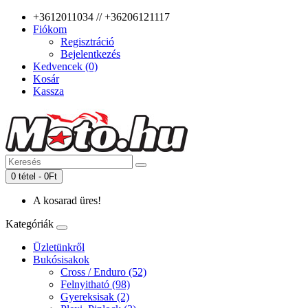
+3612011034 // +36206121117
Fiókom
Regisztráció
Bejelentkezés
Kedvencek (0)
Kosár
Kassza
0 tétel - 0Ft
A kosarad üres!
Kategóriák
Üzletünkről
Bukósisakok
Cross / Enduro (52)
Felnyitható (98)
Gyereksisak (2)