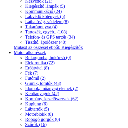
Kézvédők (21)
Kiegészítő lámpák (5)
Kommunikáció (24)
Lábvédő kötények (5)
Láthatóság, védelem (8)
Takaróponyva (4)
Tartozék, egyéb.. (108)
Telefon- és GPS tartók (34)
Tisztító, ápolószer (48)
Mutasd az összeset ebből: Kiegészítők
Motor alkatrészek
Bukógomba, bukócső (0)
Elektronika (72)
Erőátvitel (8)
Fék (7)
Futómű (2)
Gumik, tömlők (48)
Idomok, műanyag elemek (2)
Kenőanyagok (42)
Kormány, kezelőszervek (62)
Kuplung (6)
Lábtartók (5)
Motorblokk (8)
Robogó görgők (0)
Szűrők (16)