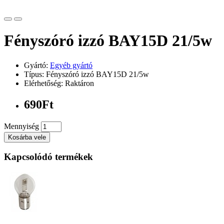
Fényszóró izzó BAY15D 21/5w
Gyártó:
Egyéb gyártó
Típus: Fényszóró izzó BAY15D 21/5w
Elérhetőség: Raktáron
690Ft
Mennyiség
Kosárba vele
Kapcsolódó termékek