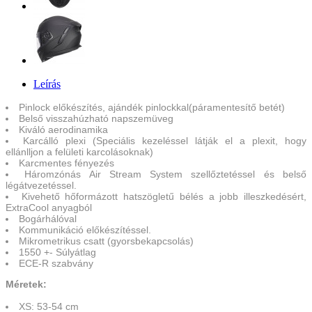
Leírás
Pinlock előkészítés, ajándék pinlockkal(páramentesítő betét)
Belső visszahúzható napszemüveg
Kiváló aerodinamika
Karcálló plexi (Speciális kezeléssel látják el a plexit, hogy
ellánlljon a felületi karcolásoknak)
Karcmentes fényezés
Háromzónás Air Stream System szellőztetéssel és belső
légátvezetéssel.
Kivehető hőformázott hatszögletű bélés a jobb illeszkedésért,
ExtraCool anyagból
Bogárhálóval
Kommunikáció előkészítéssel.
Mikrometrikus csatt (gyorsbekapcsolás)
1550 +- Súlyátlag
ECE-R szabvány
Méretek:
XS: 53-54 cm