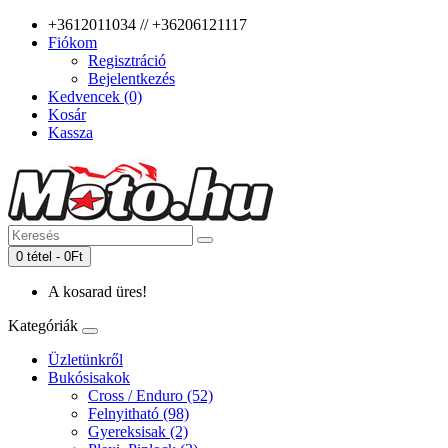
+3612011034 // +36206121117
Fiókom
Regisztráció
Bejelentkezés
Kedvencek (0)
Kosár
Kassza
0 tétel - 0Ft
A kosarad üres!
Kategóriák
Üzletünkről
Bukósisakok
Cross / Enduro (52)
Felnyitható (98)
Gyereksisak (2)