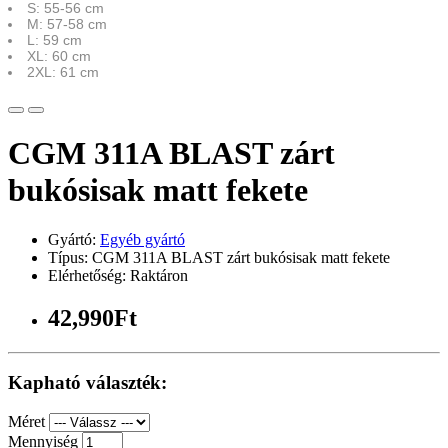
S: 55-56 cm
M: 57-58 cm
L: 59 cm
XL: 60 cm
2XL: 61 cm
CGM 311A BLAST zárt
bukósisak matt fekete
Gyártó:
Egyéb gyártó
Típus: CGM 311A BLAST zárt bukósisak matt fekete
Elérhetőség: Raktáron
42,990Ft
Kapható választék:
Méret
Mennyiség