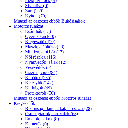
Plexi, Pinlock (3)
Sisakdísz (0)
Zárt (239)
Nyitott (70)
Mutasd az összeset ebből: Bukósisakok
Motoros ruházat
Esőruhák (13)
Gyerekeknek (0)
Kiegészítők (50)
Maszk, aláöltöző (28)
Minden, ami bőr (17)
Női részleg (116)
Nyakvédők, sálak (12)
Vesevédők (5)
Csizma, cipő (84)
Kabátok (235)
Kesztyűk (142)
Nadrágok (49)
Protektorok (50)
Mutasd az összeset ebből: Motoros ruházat
Kiegészítők
Biztonság - lánc, lakat, tárcsazár (28)
Csomagtartók, konzolok (68)
Emelők, bakok (8)
Kamerák (0)