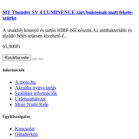
MT Thunder SV 4 LUMINENCE zárt bukósisak matt fekete-
szürke
A sisakhéj könnyű és tartós HIRP-ből készült.Az antibakteriális és
tűzálló bélés teljesen kivehető é..
65,900Ft
Kosárba vele
Információk
A moto.hu
Aktuális nyitva tartás
Szállítási információk
Üzletszabályzat
Moto Night Ride
Ügyfélszolgálat
Kapcsolat
Oldaltérkép