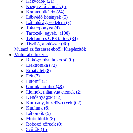
Kézvédők (21)
Kiegészítő lámpák (5)
Kommunikáció (24)
Lábvédő kötények (5)
Láthatóság, védelem (8)
Takaróponyva (4)
Tartozék, egyéb.. (108)
Telefon- és GPS tartók (34)
Tisztító, ápolószer (48)
Mutasd az összeset ebből: Kiegészítők
Motor alkatrészek
Bukógomba, bukócső (0)
Elektronika (72)
Erőátvitel (8)
Fék (7)
Futómű (2)
Gumik, tömlők (48)
Idomok, műanyag elemek (2)
Kenőanyagok (42)
Kormány, kezelőszervek (62)
Kuplung (6)
Lábtartók (5)
Motorblokk (8)
Robogó görgők (0)
Szűrők (16)