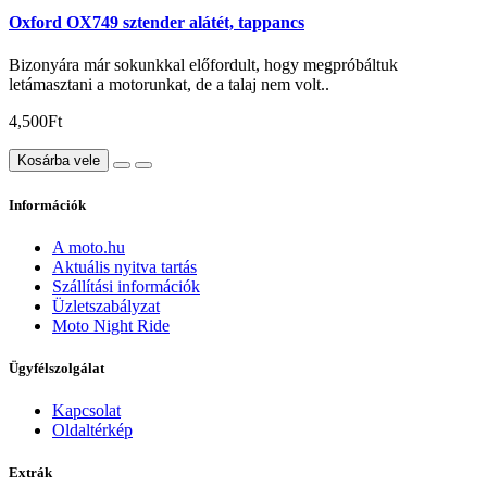
Oxford OX749 sztender alátét, tappancs
Bizonyára már sokunkkal előfordult, hogy megpróbáltuk
letámasztani a motorunkat, de a talaj nem volt..
4,500Ft
Kosárba vele
Információk
A moto.hu
Aktuális nyitva tartás
Szállítási információk
Üzletszabályzat
Moto Night Ride
Ügyfélszolgálat
Kapcsolat
Oldaltérkép
Extrák