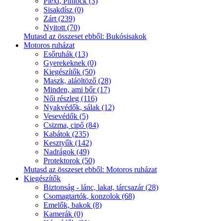
Plexi, Pinlock (3)
Sisakdísz (0)
Zárt (239)
Nyitott (70)
Mutasd az összeset ebből: Bukósisakok
Motoros ruházat
Esőruhák (13)
Gyerekeknek (0)
Kiegészítők (50)
Maszk, aláöltöző (28)
Minden, ami bőr (17)
Női részleg (116)
Nyakvédők, sálak (12)
Vesevédők (5)
Csizma, cipő (84)
Kabátok (235)
Kesztyűk (142)
Nadrágok (49)
Protektorok (50)
Mutasd az összeset ebből: Motoros ruházat
Kiegészítők
Biztonság - lánc, lakat, tárcsazár (28)
Csomagtartók, konzolok (68)
Emelők, bakok (8)
Kamerák (0)