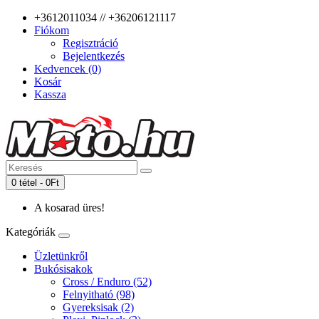
+3612011034 // +36206121117
Fiókom
Regisztráció
Bejelentkezés
Kedvencek (0)
Kosár
Kassza
0 tétel - 0Ft
A kosarad üres!
Kategóriák
Üzletünkről
Bukósisakok
Cross / Enduro (52)
Felnyitható (98)
Gyereksisak (2)