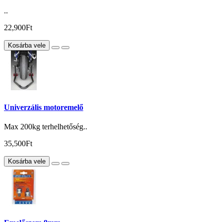
..
22,900Ft
Kosárba vele
Univerzális motoremelő
Max 200kg terhelhetőség..
35,500Ft
Kosárba vele