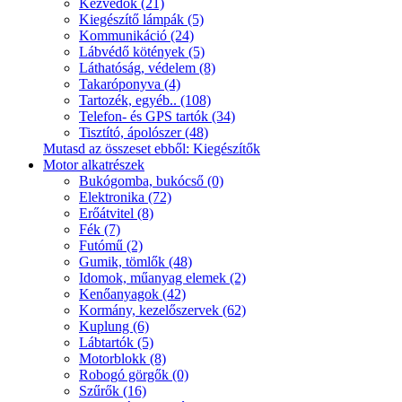
Kézvédők (21)
Kiegészítő lámpák (5)
Kommunikáció (24)
Lábvédő kötények (5)
Láthatóság, védelem (8)
Takaróponyva (4)
Tartozék, egyéb.. (108)
Telefon- és GPS tartók (34)
Tisztító, ápolószer (48)
Mutasd az összeset ebből: Kiegészítők
Motor alkatrészek
Bukógomba, bukócső (0)
Elektronika (72)
Erőátvitel (8)
Fék (7)
Futómű (2)
Gumik, tömlők (48)
Idomok, műanyag elemek (2)
Kenőanyagok (42)
Kormány, kezelőszervek (62)
Kuplung (6)
Lábtartók (5)
Motorblokk (8)
Robogó görgők (0)
Szűrők (16)