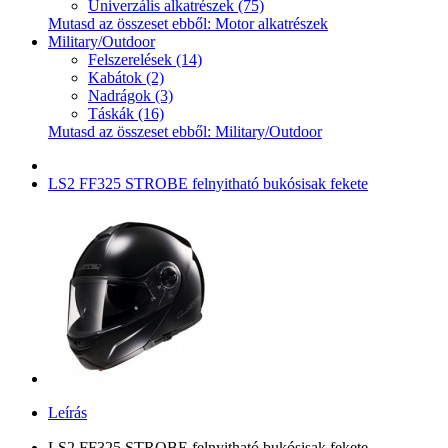
Univerzális alkatrészek (75)
Mutasd az összeset ebből: Motor alkatrészek
Military/Outdoor
Felszerelések (14)
Kabátok (2)
Nadrágok (3)
Táskák (16)
Mutasd az összeset ebből: Military/Outdoor
LS2 FF325 STROBE felnyitható bukósisak fekete
Leírás
LS2 FF325 STROBE felnyitható bukósisak fekete