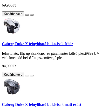
69,900Ft
Kosárba vele
Caberg Duke X felnyitható bukósisak fehér
felnyitható, flip up sisakkarc -és páramentes külső plexi98% UV-
védelmet adó belső "napszemüveg" ple..
84,900Ft
Kosárba vele
Caberg Duke X felnyitható bukósisak matt ezüst