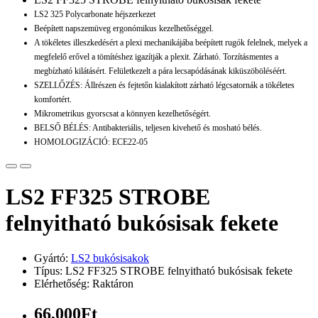
LS2 325 Polycarbonate héjszerkezet
Beépített napszemüveg ergonómikus kezelhetőséggel.
A tökéletes illeszkedésért a plexi mechanikájába beépített rugók felelnek, melyek a
megfelelő erővel a tömítéshez igazítják a plexit. Zárható. Torzításmentes a
megbízható kilátásért. Felületkezelt a pára lecsapódásának kiküszöböléséért.
SZELLŐZÉS: Állrészen és fejtetőn kialakított zárható légcsatornák a tökéletes
komfortért.
Mikrometrikus gyorscsat a könnyen kezelhetőségért.
BELSŐ BÉLÉS: Antibakteriális, teljesen kivehető és mosható bélés.
HOMOLOGIZÁCIÓ: ECE22-05
LS2 FF325 STROBE
felnyitható bukósisak fekete
Gyártó:
LS2 bukósisakok
Típus: LS2 FF325 STROBE felnyitható bukósisak fekete
Elérhetőség: Raktáron
66,000Ft