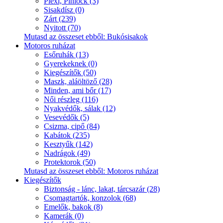
Plexi, Pinlock (3)
Sisakdísz (0)
Zárt (239)
Nyitott (70)
Mutasd az összeset ebből: Bukósisakok
Motoros ruházat
Esőruhák (13)
Gyerekeknek (0)
Kiegészítők (50)
Maszk, aláöltöző (28)
Minden, ami bőr (17)
Női részleg (116)
Nyakvédők, sálak (12)
Vesevédők (5)
Csizma, cipő (84)
Kabátok (235)
Kesztyűk (142)
Nadrágok (49)
Protektorok (50)
Mutasd az összeset ebből: Motoros ruházat
Kiegészítők
Biztonság - lánc, lakat, tárcsazár (28)
Csomagtartók, konzolok (68)
Emelők, bakok (8)
Kamerák (0)