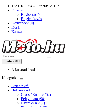
+3612011034 // +36206121117
Fiókom
Regisztráció
Bejelentkezés
Kedvencek (0)
Kosár
Kassza
0 tétel - 0Ft
A kosarad üres!
Kategóriák
Üzletünkről
Bukósisakok
Cross / Enduro (52)
Felnyitható (98)
Gyereksisak (2)