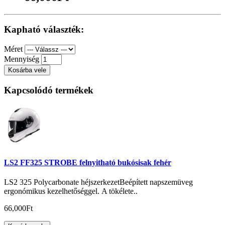
Kapható választék:
Méret
Mennyiség
Kosárba vele
Kapcsolódó termékek
LS2 FF325 STROBE felnyitható bukósisak fehér
LS2 325 Polycarbonate héjszerkezetBeépített napszemüveg
ergonómikus kezelhetőséggel. A tökélete..
66,000Ft