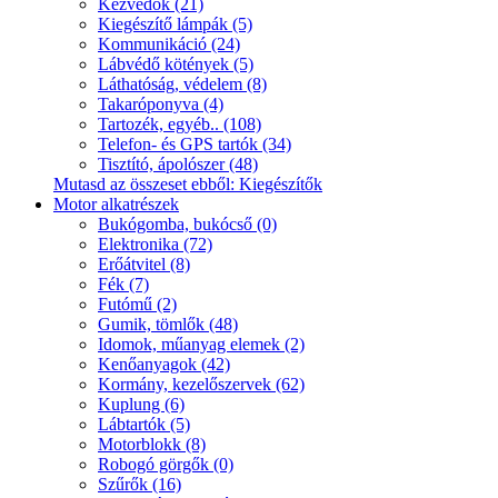
Kézvédők (21)
Kiegészítő lámpák (5)
Kommunikáció (24)
Lábvédő kötények (5)
Láthatóság, védelem (8)
Takaróponyva (4)
Tartozék, egyéb.. (108)
Telefon- és GPS tartók (34)
Tisztító, ápolószer (48)
Mutasd az összeset ebből: Kiegészítők
Motor alkatrészek
Bukógomba, bukócső (0)
Elektronika (72)
Erőátvitel (8)
Fék (7)
Futómű (2)
Gumik, tömlők (48)
Idomok, műanyag elemek (2)
Kenőanyagok (42)
Kormány, kezelőszervek (62)
Kuplung (6)
Lábtartók (5)
Motorblokk (8)
Robogó görgők (0)
Szűrők (16)