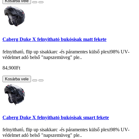
Kosárba vele
Caberg Duke X felnyitható bukósisak matt fekete
felnyitható, flip up sisakkarc -és páramentes külső plexi98% UV-
védelmet adó belső "napszemüveg" ple..
84,900Ft
Kosárba vele
Caberg Duke X felnyitható bukósisak smart fekete
felnyitható, flip up sisakkarc -és páramentes külső plexi98% UV-
védelmet adó belső "napszemüveg" ple..