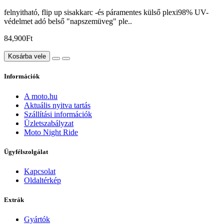
felnyitható, flip up sisakkarc -és páramentes külső plexi98% UV-
védelmet adó belső "napszemüveg" ple..
84,900Ft
Kosárba vele
Információk
A moto.hu
Aktuális nyitva tartás
Szállítási információk
Üzletszabályzat
Moto Night Ride
Ügyfélszolgálat
Kapcsolat
Oldaltérkép
Extrák
Gyártók