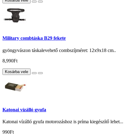
Kosárba vele
Military combtáska B29 fekete
gyöngyvászon táskalevehető combszíjméret: 12x9x18 cm..
8,990Ft
Kosárba vele
Katonai vízálló gyufa
Katonai vízálló gyufa motorozáshoz is príma kiegészítő lehet...
990Ft