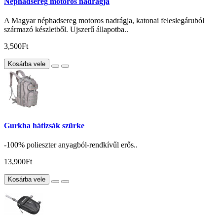
Néphadsereg motoros nadrágja
A Magyar néphadsereg motoros nadrágja, katonai feleslegáruból
származó készletből. Ujszerű állapotba..
3,500Ft
Kosárba vele
Gurkha hátizsák szürke
-100% polieszter anyagból-rendkívűl erős..
13,900Ft
Kosárba vele