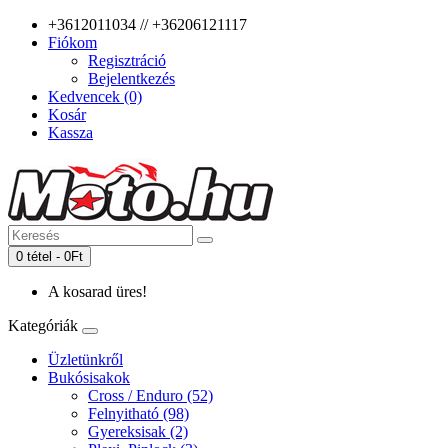
+3612011034 // +36206121117
Fiókom
Regisztráció
Bejelentkezés
Kedvencek (0)
Kosár
Kassza
0 tétel - 0Ft
A kosarad üres!
Kategóriák
Üzletünkről
Bukósisakok
Cross / Enduro (52)
Felnyitható (98)
Gyereksisak (2)