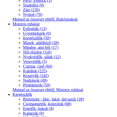
Plexi, Pinlock (3)
Sisakdísz (0)
Zárt (239)
Nyitott (70)
Mutasd az összeset ebből: Bukósisakok
Motoros ruházat
Esőruhák (13)
Gyerekeknek (0)
Kiegészítők (50)
Maszk, aláöltöző (28)
Minden, ami bőr (17)
Női részleg (116)
Nyakvédők, sálak (12)
Vesevédők (5)
Csizma, cipő (84)
Kabátok (235)
Kesztyűk (142)
Nadrágok (49)
Protektorok (50)
Mutasd az összeset ebből: Motoros ruházat
Kiegészítők
Biztonság - lánc, lakat, tárcsazár (28)
Csomagtartók, konzolok (68)
Emelők, bakok (8)
Kamerák (0)