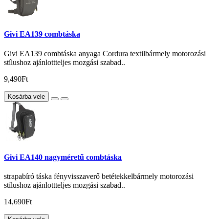
Givi EA139 combtáska
Givi EA139 combtáska anyaga Cordura textilbármely motorozási
stílushoz ajánlottteljes mozgási szabad..
9,490Ft
Kosárba vele
Givi EA140 nagyméretű combtáska
strapabíró táska fényvisszaverő betétekkelbármely motorozási
stílushoz ajánlottteljes mozgási szabad..
14,690Ft