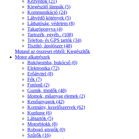
Kézvédők (21)
Kiegészítő lámpák (5)
Kommunikáció (24)
Lábvédő kötények (5)
Láthatóság, védelem (8)
Takaróponyva (4)
Tartozék, egyéb.. (108)
Telefon- és GPS tartók (34)
Tisztító, ápolószer (48)
Mutasd az összeset ebből: Kiegészítők
Motor alkatrészek
Bukógomba, bukócső (0)
Elektronika (72)
Erőátvitel (8)
Fék (7)
Futómű (2)
Gumik, tömlők (48)
Idomok, műanyag elemek (2)
Kenőanyagok (42)
Kormány, kezelőszervek (62)
Kuplung (6)
Lábtartók (5)
Motorblokk (8)
Robogó görgők (0)
Szűrők (16)