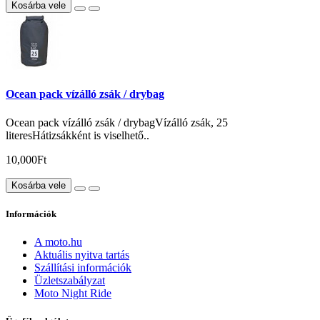
Kosárba vele
Ocean pack vízálló zsák / drybag
Ocean pack vízálló zsák / drybagVízálló zsák, 25
literesHátizsákként is viselhető..
10,000Ft
Kosárba vele
Információk
A moto.hu
Aktuális nyitva tartás
Szállítási információk
Üzletszabályzat
Moto Night Ride