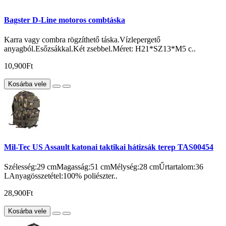
Bagster D-Line motoros combtáska
Karra vagy combra rögzíthető táska.Vízlepergető
anyagból.Esőzsákkal.Két zsebbel.Méret: H21*SZ13*M5 c..
10,900Ft
Kosárba vele
Mil-Tec US Assault katonai taktikai hátizsák terep TAS00454
Szélesség:29 cmMagasság:51 cmMélység:28 cmŰrtartalom:36
LAnyagösszetétel:100% poliészter..
28,900Ft
Kosárba vele