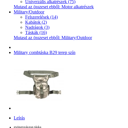
Univerzális alkatrészek (75)
Mutasd az összeset ebből: Motor alkatrészek
Military/Outdoor
Felszerelések (14)
Kabátok (2)
Nadrágok (3)
Táskák (16)
Mutasd az összeset ebből: Military/Outdoor
Military combtáska B29 terep szín
Leírás
gyöngyvászon táska