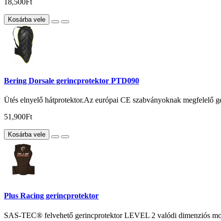
18,500Ft
Kosárba vele
Bering Dorsale gerincprotektor PTD090
Ütés elnyelő hátprotektor.Az európai CE szabványoknak megfelelő ge
51,900Ft
Kosárba vele
Plus Racing gerincprotektor
SAS-TEC® felvehető gerincprotektor LEVEL 2 valódi dimenziós mozgá