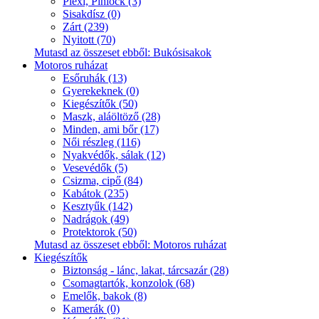
Plexi, Pinlock (3)
Sisakdísz (0)
Zárt (239)
Nyitott (70)
Mutasd az összeset ebből: Bukósisakok
Motoros ruházat
Esőruhák (13)
Gyerekeknek (0)
Kiegészítők (50)
Maszk, aláöltöző (28)
Minden, ami bőr (17)
Női részleg (116)
Nyakvédők, sálak (12)
Vesevédők (5)
Csizma, cipő (84)
Kabátok (235)
Kesztyűk (142)
Nadrágok (49)
Protektorok (50)
Mutasd az összeset ebből: Motoros ruházat
Kiegészítők
Biztonság - lánc, lakat, tárcsazár (28)
Csomagtartók, konzolok (68)
Emelők, bakok (8)
Kamerák (0)