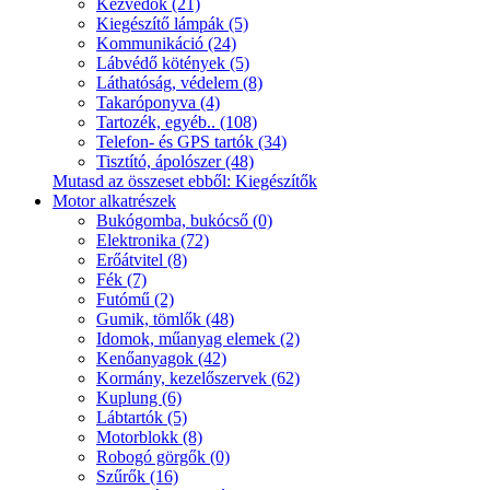
Kézvédők (21)
Kiegészítő lámpák (5)
Kommunikáció (24)
Lábvédő kötények (5)
Láthatóság, védelem (8)
Takaróponyva (4)
Tartozék, egyéb.. (108)
Telefon- és GPS tartók (34)
Tisztító, ápolószer (48)
Mutasd az összeset ebből: Kiegészítők
Motor alkatrészek
Bukógomba, bukócső (0)
Elektronika (72)
Erőátvitel (8)
Fék (7)
Futómű (2)
Gumik, tömlők (48)
Idomok, műanyag elemek (2)
Kenőanyagok (42)
Kormány, kezelőszervek (62)
Kuplung (6)
Lábtartók (5)
Motorblokk (8)
Robogó görgők (0)
Szűrők (16)