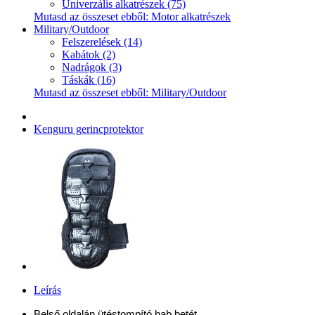
Univerzális alkatrészek (75)
Mutasd az összeset ebből: Motor alkatrészek
Military/Outdoor
Felszerelések (14)
Kabátok (2)
Nadrágok (3)
Táskák (16)
Mutasd az összeset ebből: Military/Outdoor
Kenguru gerincprotektor
Leírás
Belső oldalán ütéstompító hab betét