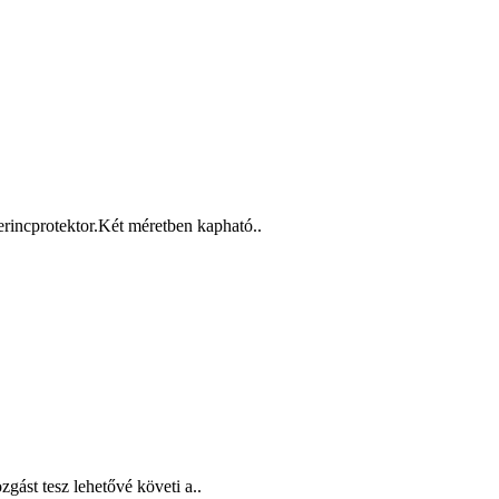
rincprotektor.Két méretben kapható..
st tesz lehetővé követi a..