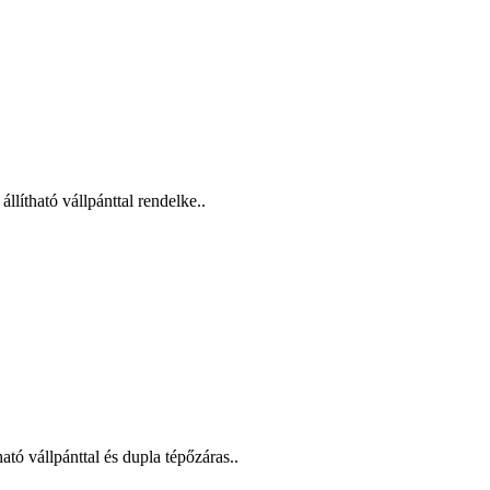
llítható vállpánttal rendelke..
ó vállpánttal és dupla tépőzáras..