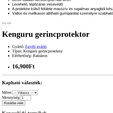
Levehető, tépőzáras vesevédő
A protektor külső felülete masszív és rugalmas
anyagból kész
Vállon és mellkason állítható gumipánttal személyre
szabhat
Kenguru gerincprotektor
Gyártó:
Egyéb gyártó
Típus: Kenguru gerincprotektor
Elérhetőség: Raktáron
16,900Ft
Kapható választék:
Méret
Mennyiség
Kosárba vele