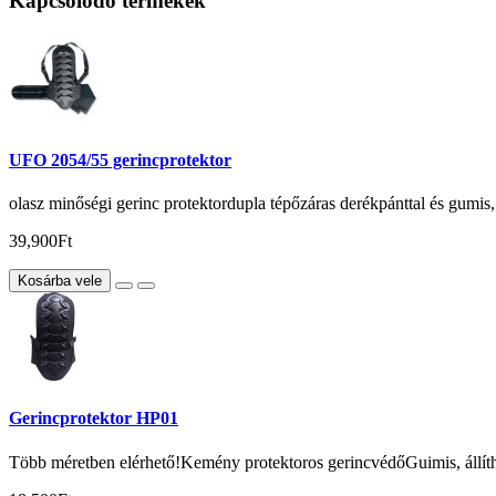
Kapcsolódó termékek
UFO 2054/55 gerincprotektor
olasz minőségi gerinc protektordupla tépőzáras derékpánttal és gumis, á
39,900Ft
Kosárba vele
Gerincprotektor HP01
Több méretben elérhető!Kemény protektoros gerincvédőGuimis, állíthat