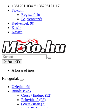
+3612011034 // +36206121117
Fiókom
Regisztráció
Bejelentkezés
Kedvencek (0)
Kosár
Kassza
0 tétel - 0Ft
A kosarad üres!
Kategóriák
Üzletünkről
Bukósisakok
Cross / Enduro (52)
Felnyitható (98)
Gyereksisak (2)