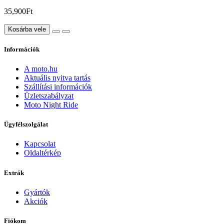
35,900Ft
Kosárba vele
Információk
A moto.hu
Aktuális nyitva tartás
Szállítási információk
Üzletszabályzat
Moto Night Ride
Ügyfélszolgálat
Kapcsolat
Oldaltérkép
Extrák
Gyártók
Akciók
Fiókom