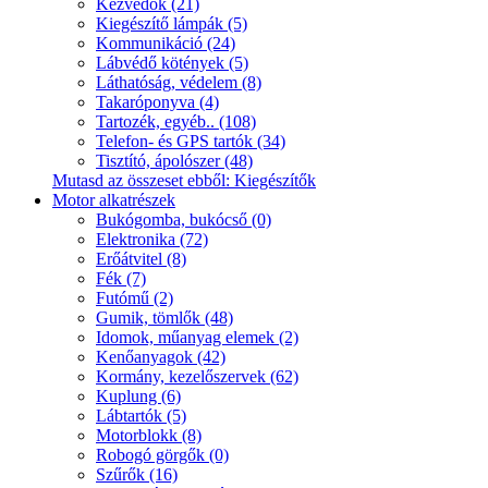
Kézvédők (21)
Kiegészítő lámpák (5)
Kommunikáció (24)
Lábvédő kötények (5)
Láthatóság, védelem (8)
Takaróponyva (4)
Tartozék, egyéb.. (108)
Telefon- és GPS tartók (34)
Tisztító, ápolószer (48)
Mutasd az összeset ebből: Kiegészítők
Motor alkatrészek
Bukógomba, bukócső (0)
Elektronika (72)
Erőátvitel (8)
Fék (7)
Futómű (2)
Gumik, tömlők (48)
Idomok, műanyag elemek (2)
Kenőanyagok (42)
Kormány, kezelőszervek (62)
Kuplung (6)
Lábtartók (5)
Motorblokk (8)
Robogó görgők (0)
Szűrők (16)