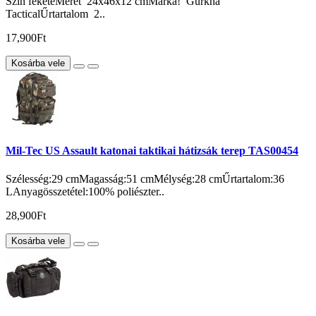
Szín feketeMéret 24x46x12 cmMárka! Gurkha
TacticalŰrtartalom 2..
17,900Ft
Kosárba vele
Mil-Tec US Assault katonai taktikai hátizsák terep TAS00454
Szélesség:29 cmMagasság:51 cmMélység:28 cmŰrtartalom:36
LAnyagösszetétel:100% poliészter..
28,900Ft
Kosárba vele