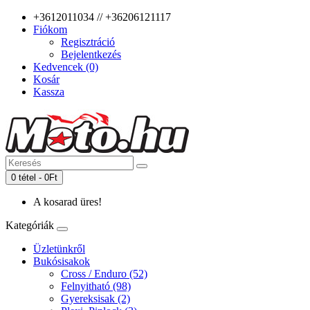
+3612011034 // +36206121117
Fiókom
Regisztráció
Bejelentkezés
Kedvencek (0)
Kosár
Kassza
0 tétel - 0Ft
A kosarad üres!
Kategóriák
Üzletünkről
Bukósisakok
Cross / Enduro (52)
Felnyitható (98)
Gyereksisak (2)