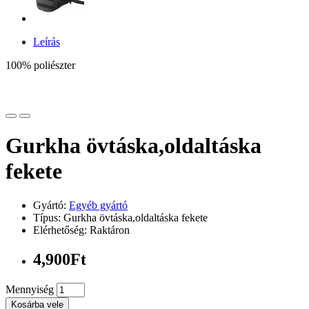
Leírás
100% poliészter
Gurkha övtáska,oldaltáska
fekete
Gyártó:
Egyéb gyártó
Típus: Gurkha övtáska,oldaltáska fekete
Elérhetőség: Raktáron
4,900Ft
Mennyiség
Kosárba vele