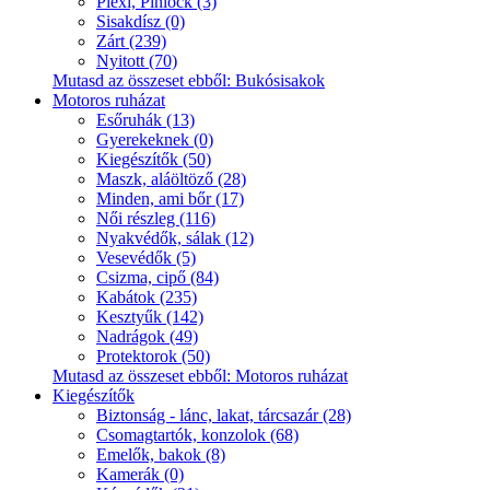
Plexi, Pinlock (3)
Sisakdísz (0)
Zárt (239)
Nyitott (70)
Mutasd az összeset ebből: Bukósisakok
Motoros ruházat
Esőruhák (13)
Gyerekeknek (0)
Kiegészítők (50)
Maszk, aláöltöző (28)
Minden, ami bőr (17)
Női részleg (116)
Nyakvédők, sálak (12)
Vesevédők (5)
Csizma, cipő (84)
Kabátok (235)
Kesztyűk (142)
Nadrágok (49)
Protektorok (50)
Mutasd az összeset ebből: Motoros ruházat
Kiegészítők
Biztonság - lánc, lakat, tárcsazár (28)
Csomagtartók, konzolok (68)
Emelők, bakok (8)
Kamerák (0)