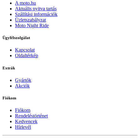
A moto.hu
Aktuális nyitva tartás
Szállítási információk
Üzletszabályzat
Moto Night Ride
Ügyfélszolgálat
Kapcsolat
Oldaltérkép
Extrák
Gyártók
Akciók
Fiókom
Fiókom
Rendeléstörténet
Kedvencek
Hírlevél