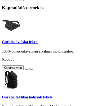
Kapcsolódó termékek
Gurkha övtáska fekete
100% poliesterkivállóan alkalmas motorozáshoz..
6,500Ft
Kosárba vele
Gurkha taktikai hátizsák fekete