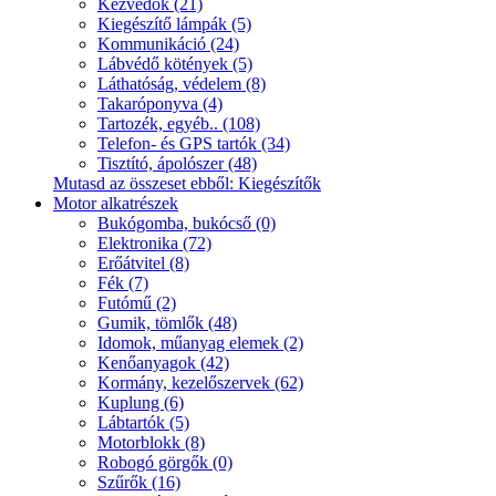
Kézvédők (21)
Kiegészítő lámpák (5)
Kommunikáció (24)
Lábvédő kötények (5)
Láthatóság, védelem (8)
Takaróponyva (4)
Tartozék, egyéb.. (108)
Telefon- és GPS tartók (34)
Tisztító, ápolószer (48)
Mutasd az összeset ebből: Kiegészítők
Motor alkatrészek
Bukógomba, bukócső (0)
Elektronika (72)
Erőátvitel (8)
Fék (7)
Futómű (2)
Gumik, tömlők (48)
Idomok, műanyag elemek (2)
Kenőanyagok (42)
Kormány, kezelőszervek (62)
Kuplung (6)
Lábtartók (5)
Motorblokk (8)
Robogó görgők (0)
Szűrők (16)