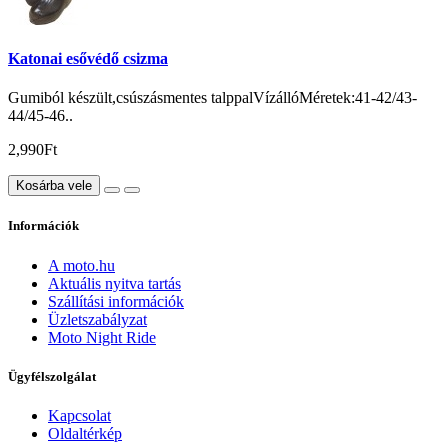
Katonai esővédő csizma
Gumiból készült,csúszásmentes talppalVízállóMéretek:41-42/43-
44/45-46..
2,990Ft
Kosárba vele
Információk
A moto.hu
Aktuális nyitva tartás
Szállítási információk
Üzletszabályzat
Moto Night Ride
Ügyfélszolgálat
Kapcsolat
Oldaltérkép