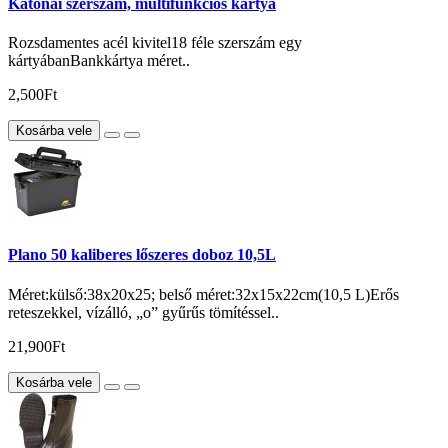
Katonai szerszám, multifunkciós kártya
Rozsdamentes acél kivitel18 féle szerszám egy
kártyábanBankkártya méret..
2,500Ft
Kosárba vele
Plano 50 kaliberes lőszeres doboz 10,5L
Méret:külső:38x20x25; belső méret:32x15x22cm(10,5 L)Erős
reteszekkel, vízálló, „o” gyűrűs tömítéssel..
21,900Ft
Kosárba vele