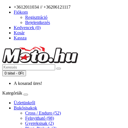
+3612011034 // +36206121117
Fiókom
Regisztráció
Bejelentkezés
Kedvencek (0)
Kosár
Kassza
0 tétel - 0Ft
A kosarad üres!
Kategóriák
Üzletünkről
Bukósisakok
Cross / Enduro (52)
Felnyitható (98)
Gyereksisak (2)