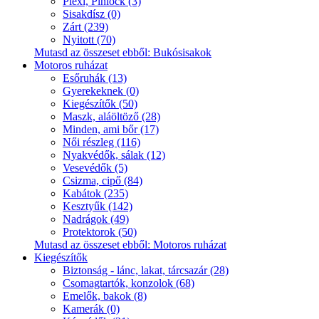
Plexi, Pinlock (3)
Sisakdísz (0)
Zárt (239)
Nyitott (70)
Mutasd az összeset ebből: Bukósisakok
Motoros ruházat
Esőruhák (13)
Gyerekeknek (0)
Kiegészítők (50)
Maszk, aláöltöző (28)
Minden, ami bőr (17)
Női részleg (116)
Nyakvédők, sálak (12)
Vesevédők (5)
Csizma, cipő (84)
Kabátok (235)
Kesztyűk (142)
Nadrágok (49)
Protektorok (50)
Mutasd az összeset ebből: Motoros ruházat
Kiegészítők
Biztonság - lánc, lakat, tárcsazár (28)
Csomagtartók, konzolok (68)
Emelők, bakok (8)
Kamerák (0)