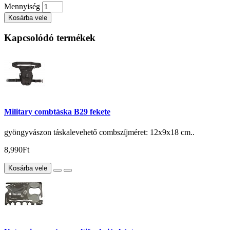
Mennyiség
Kosárba vele
Kapcsolódó termékek
Military combtáska B29 fekete
gyöngyvászon táskalevehető combszíjméret: 12x9x18 cm..
8,990Ft
Kosárba vele