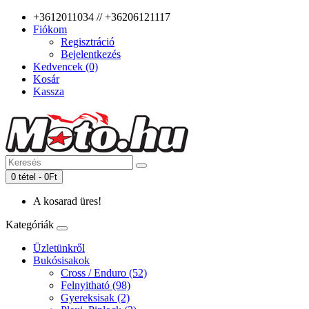
+3612011034 // +36206121117
Fiókom
Regisztráció
Bejelentkezés
Kedvencek (0)
Kosár
Kassza
0 tétel - 0Ft
A kosarad üres!
Kategóriák
Üzletünkről
Bukósisakok
Cross / Enduro (52)
Felnyitható (98)
Gyereksisak (2)