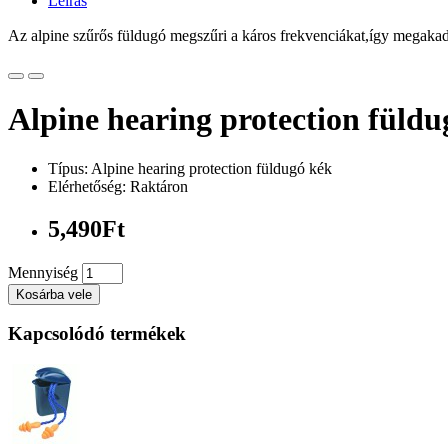
Leírás
Az alpine szűrős füldugó megszűri a káros frekvenciákat,így megakad
Alpine hearing protection füldu
Típus: Alpine hearing protection füldugó kék
Elérhetőség: Raktáron
5,490Ft
Mennyiség
Kosárba vele
Kapcsolódó termékek