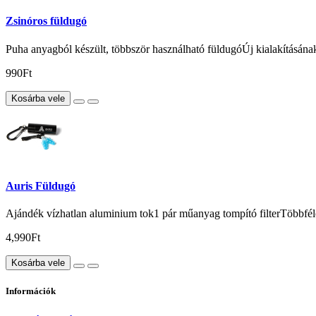
Zsinóros füldugó
Puha anyagból készült, többször használható füldugóÚj kialakításán
990Ft
Kosárba vele
Auris Füldugó
Ajándék vízhatlan aluminium tok1 pár műanyag tompító filterTöbbfé
4,990Ft
Kosárba vele
Információk