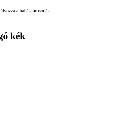
ályozza a halláskárosodást.
gó kék