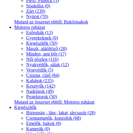
Plexi, Pinlock (3)
Sisakdísz (0)
Zárt (239)
Nyitott (70)
Mutasd az összeset ebből: Bukósisakok
Motoros ruházat
Esőruhák (13)
Gyerekeknek (0)
Kiegészítők (50)
Maszk, aláöltöző (28)
Minden, ami bőr (17)
Női részleg (116)
Nyakvédők, sálak (12)
Vesevédők (5)
Csizma, cipő (84)
Kabátok (235)
Kesztyűk (142)
Nadrágok (49)
Protektorok (50)
Mutasd az összeset ebből: Motoros ruházat
Kiegészítők
Biztonság - lánc, lakat, tárcsazár (28)
Csomagtartók, konzolok (68)
Emelők, bakok (8)
Kamerák (0)