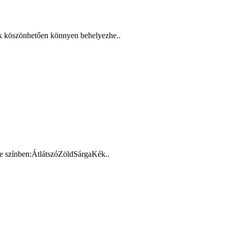
ak köszönhetően könnyen behelyezhe..
le színben:ÁtlátszóZöldSárgaKék..