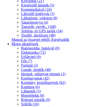
Kézvédők (21)
Kiegészítő lámpák (5)
Kommunikáció (24)
Lábvédő kötények (5)
Láthatóság, védelem (8)
Takaróponyva (4)
Tartozék, egyéb.. (108)
Telefon- és GPS tartók (34)
Tisztító, ápolószer (48)
Mutasd az összeset ebből: Kiegészítők
Motor alkatrészek
Bukógomba, bukócső (0)
Elektronika (72)
Erőátvitel (8)
Fék (7)
Futómű (2)
Gumik, tömlők (48)
Idomok, műanyag elemek (2)
Kenőanyagok (42)
Kormány, kezelőszervek (62)
Kuplung (6)
Lábtartók (5)
Motorblokk (8)
Robogó görgők (0)
Szűrők (16)