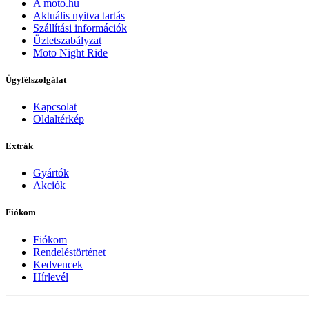
A moto.hu
Aktuális nyitva tartás
Szállítási információk
Üzletszabályzat
Moto Night Ride
Ügyfélszolgálat
Kapcsolat
Oldaltérkép
Extrák
Gyártók
Akciók
Fiókom
Fiókom
Rendeléstörténet
Kedvencek
Hírlevél