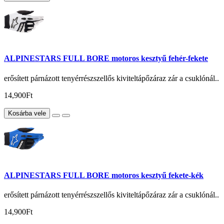
ALPINESTARS FULL BORE motoros kesztyű fehér-fekete
erősített párnázott tenyérrészszellős kiviteltápőzáraz zár a csuklónál..
14,900Ft
Kosárba vele
ALPINESTARS FULL BORE motoros kesztyű fekete-kék
erősített párnázott tenyérrészszellős kiviteltápőzáraz zár a csuklónál..
14,900Ft