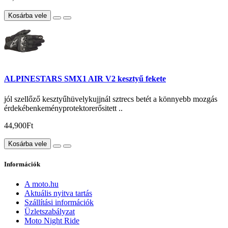
Kosárba vele
ALPINESTARS SMX1 AIR V2 kesztyű fekete
jól szellőző kesztyűhüvelykujjnál sztrecs betét a könnyebb mozgás
érdekébenkeményprotektorerősitett ..
44,900Ft
Kosárba vele
Információk
A moto.hu
Aktuális nyitva tartás
Szállítási információk
Üzletszabályzat
Moto Night Ride