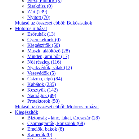
Plexi, Pinlock (3)
Sisakdísz (0)
Zárt (239)
Nyitott (70)
Mutasd az összeset ebből: Bukósisakok
Motoros ruházat
Esőruhák (13)
Gyerekeknek (0)
Kiegészítők (50)
Maszk, aláöltöző (28)
Minden, ami bőr (17)
Női részleg (116)
Nyakvédők, sálak (12)
Vesevédők (5)
Csizma, cipő (84)
Kabátok (235)
Kesztyűk (142)
Nadrágok (49)
Protektorok (50)
Mutasd az összeset ebből: Motoros ruházat
Kiegészítők
Biztonság - lánc, lakat, tárcsazár (28)
Csomagtartók, konzolok (68)
Emelők, bakok (8)
Kamerák (0)