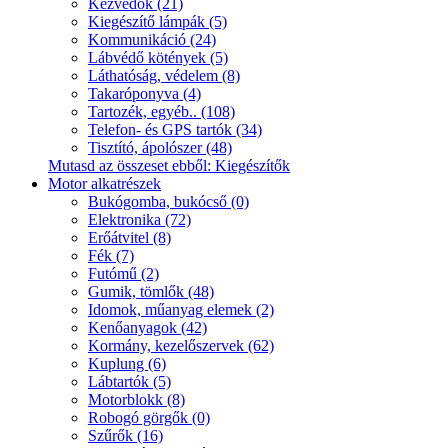
Kézvédők (21)
Kiegészítő lámpák (5)
Kommunikáció (24)
Lábvédő kötények (5)
Láthatóság, védelem (8)
Takaróponyva (4)
Tartozék, egyéb.. (108)
Telefon- és GPS tartók (34)
Tisztító, ápolószer (48)
Mutasd az összeset ebből: Kiegészítők
Motor alkatrészek
Bukógomba, bukócső (0)
Elektronika (72)
Erőátvitel (8)
Fék (7)
Futómű (2)
Gumik, tömlők (48)
Idomok, műanyag elemek (2)
Kenőanyagok (42)
Kormány, kezelőszervek (62)
Kuplung (6)
Lábtartók (5)
Motorblokk (8)
Robogó görgők (0)
Szűrők (16)