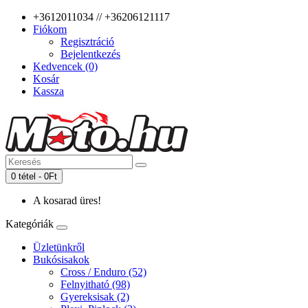
+3612011034 // +36206121117
Fiókom
Regisztráció
Bejelentkezés
Kedvencek (0)
Kosár
Kassza
0 tétel - 0Ft
A kosarad üres!
Kategóriák
Üzletünkről
Bukósisakok
Cross / Enduro (52)
Felnyitható (98)
Gyereksisak (2)