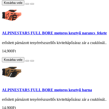
Kosárba vele
ALPINESTARS FULL BORE motoros kesztyű narancs_fekete
erősített párnázott tenyérrészszellős kiviteltápőzáraz zár a csuklónál..
14,900Ft
Kosárba vele
ALPINESTARS FULL BORE motoros kesztyű barna
erősített párnázott tenyérrészszellős kiviteltápőzáraz zár a csuklónál..
14,900Ft