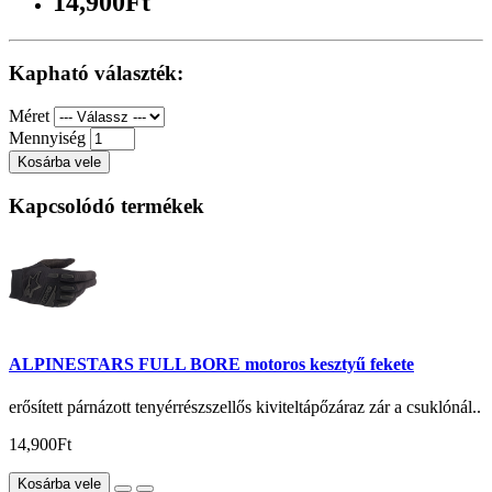
14,900Ft
Kapható választék:
Méret
Mennyiség
Kosárba vele
Kapcsolódó termékek
ALPINESTARS FULL BORE motoros kesztyű fekete
erősített párnázott tenyérrészszellős kiviteltápőzáraz zár a csuklónál..
14,900Ft
Kosárba vele