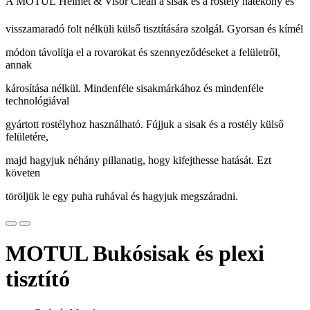
A MOTUL Helmet & Visor Clean a sisak és a rostély hatékony és
visszamaradó folt nélküli külső tisztítására szolgál. Gyorsan és kímél
módon távolítja el a rovarokat és szennyeződéseket a felületről,
annak
károsítása nélkül. Mindenféle sisakmárkához és mindenféle
technológiával
gyártott rostélyhoz használható. Fújjuk a sisak és a rostély külső
felületére,
majd hagyjuk néhány pillanatig, hogy kifejthesse hatását. Ezt
követen
töröljük le egy puha ruhával és hagyjuk megszáradni.
MOTUL Bukósisak és plexi
tisztító