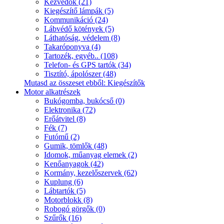
Kézvédők (21)
Kiegészítő lámpák (5)
Kommunikáció (24)
Lábvédő kötények (5)
Láthatóság, védelem (8)
Takaróponyva (4)
Tartozék, egyéb.. (108)
Telefon- és GPS tartók (34)
Tisztító, ápolószer (48)
Mutasd az összeset ebből: Kiegészítők
Motor alkatrészek
Bukógomba, bukócső (0)
Elektronika (72)
Erőátvitel (8)
Fék (7)
Futómű (2)
Gumik, tömlők (48)
Idomok, műanyag elemek (2)
Kenőanyagok (42)
Kormány, kezelőszervek (62)
Kuplung (6)
Lábtartók (5)
Motorblokk (8)
Robogó görgők (0)
Szűrők (16)