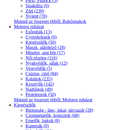
Plexi, Pinlock (3)
Sisakdísz (0)
Zárt (239)
Nyitott (70)
Mutasd az összeset ebből: Bukósisakok
Motoros ruházat
Esőruhák (13)
Gyerekeknek (0)
Kiegészítők (50)
Maszk, aláöltöző (28)
Minden, ami bőr (17)
Női részleg (116)
Nyakvédők, sálak (12)
Vesevédők (5)
Csizma, cipő (84)
Kabátok (235)
Kesztyűk (142)
Nadrágok (49)
Protektorok (50)
Mutasd az összeset ebből: Motoros ruházat
Kiegészítők
Biztonság - lánc, lakat, tárcsazár (28)
Csomagtartók, konzolok (68)
Emelők, bakok (8)
Kamerák (0)