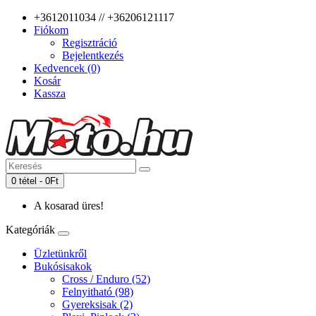
+3612011034 // +36206121117
Fiókom
Regisztráció
Bejelentkezés
Kedvencek (0)
Kosár
Kassza
0 tétel - 0Ft
A kosarad üres!
Kategóriák
Üzletünkről
Bukósisakok
Cross / Enduro (52)
Felnyitható (98)
Gyereksisak (2)