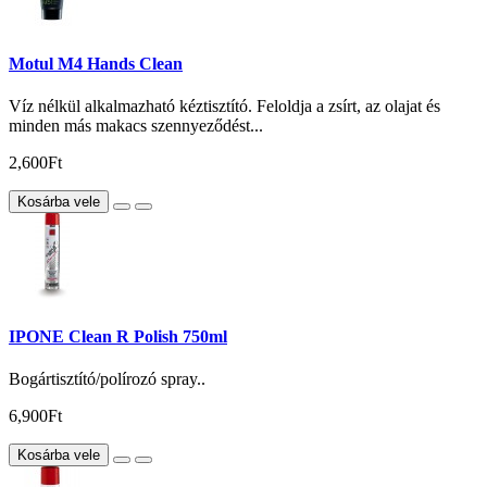
Motul M4 Hands Clean
Víz nélkül alkalmazható kéztisztító. Feloldja a zsírt, az olajat és
minden más makacs szennyeződést...
2,600Ft
Kosárba vele
IPONE Clean R Polish 750ml
Bogártisztító/polírozó spray..
6,900Ft
Kosárba vele