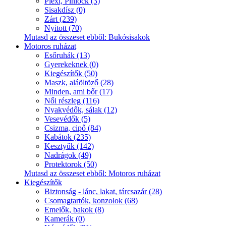
Plexi, Pinlock (3)
Sisakdísz (0)
Zárt (239)
Nyitott (70)
Mutasd az összeset ebből: Bukósisakok
Motoros ruházat
Esőruhák (13)
Gyerekeknek (0)
Kiegészítők (50)
Maszk, aláöltöző (28)
Minden, ami bőr (17)
Női részleg (116)
Nyakvédők, sálak (12)
Vesevédők (5)
Csizma, cipő (84)
Kabátok (235)
Kesztyűk (142)
Nadrágok (49)
Protektorok (50)
Mutasd az összeset ebből: Motoros ruházat
Kiegészítők
Biztonság - lánc, lakat, tárcsazár (28)
Csomagtartók, konzolok (68)
Emelők, bakok (8)
Kamerák (0)