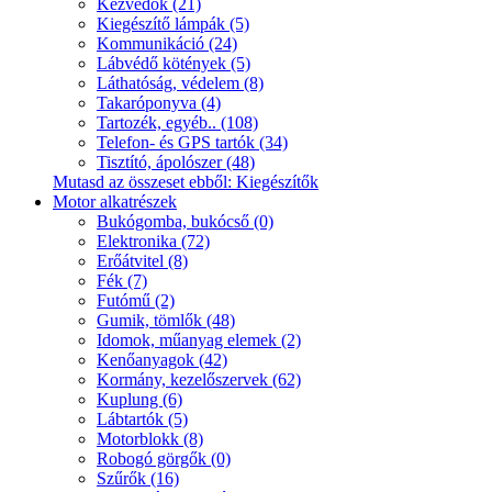
Kézvédők (21)
Kiegészítő lámpák (5)
Kommunikáció (24)
Lábvédő kötények (5)
Láthatóság, védelem (8)
Takaróponyva (4)
Tartozék, egyéb.. (108)
Telefon- és GPS tartók (34)
Tisztító, ápolószer (48)
Mutasd az összeset ebből: Kiegészítők
Motor alkatrészek
Bukógomba, bukócső (0)
Elektronika (72)
Erőátvitel (8)
Fék (7)
Futómű (2)
Gumik, tömlők (48)
Idomok, műanyag elemek (2)
Kenőanyagok (42)
Kormány, kezelőszervek (62)
Kuplung (6)
Lábtartók (5)
Motorblokk (8)
Robogó görgők (0)
Szűrők (16)