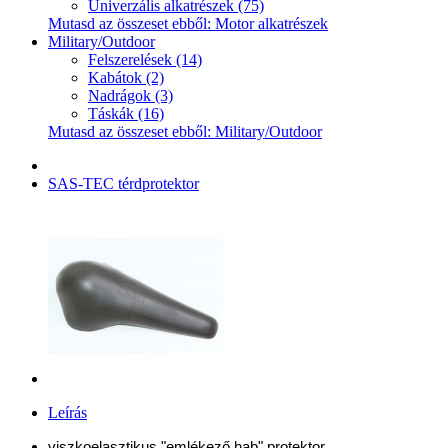
Univerzális alkatrészek (75)
Mutasd az összeset ebből: Motor alkatrészek
Military/Outdoor
Felszerelések (14)
Kabátok (2)
Nadrágok (3)
Táskák (16)
Mutasd az összeset ebből: Military/Outdoor
SAS-TEC térdprotektor
Leírás
viszkoelasztikus "emlékező hab" protektor