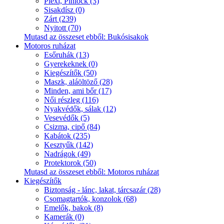
Plexi, Pinlock (3)
Sisakdísz (0)
Zárt (239)
Nyitott (70)
Mutasd az összeset ebből: Bukósisakok
Motoros ruházat
Esőruhák (13)
Gyerekeknek (0)
Kiegészítők (50)
Maszk, aláöltöző (28)
Minden, ami bőr (17)
Női részleg (116)
Nyakvédők, sálak (12)
Vesevédők (5)
Csizma, cipő (84)
Kabátok (235)
Kesztyűk (142)
Nadrágok (49)
Protektorok (50)
Mutasd az összeset ebből: Motoros ruházat
Kiegészítők
Biztonság - lánc, lakat, tárcsazár (28)
Csomagtartók, konzolok (68)
Emelők, bakok (8)
Kamerák (0)