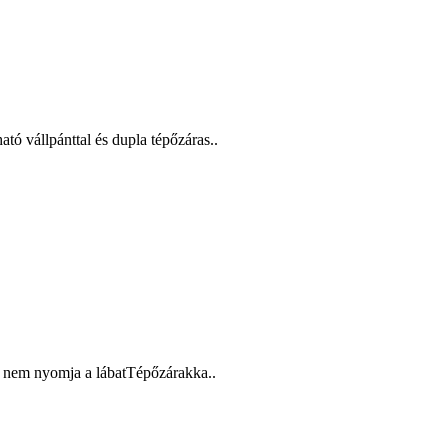
ó vállpánttal és dupla tépőzáras..
tt nem nyomja a lábatTépőzárakka..