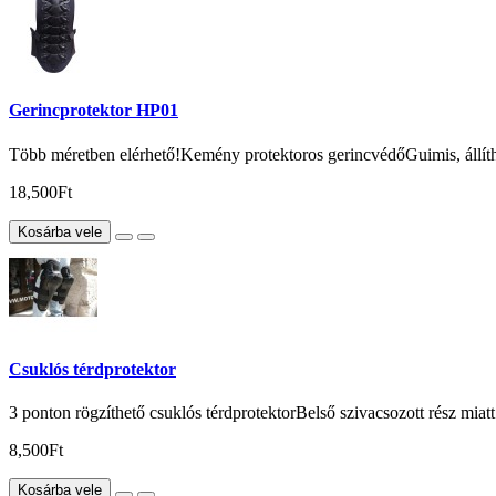
Gerincprotektor HP01
Több méretben elérhető!Kemény protektoros gerincvédőGuimis, állíthat
18,500Ft
Kosárba vele
Csuklós térdprotektor
3 ponton rögzíthető csuklós térdprotektorBelső szivacsozott rész mia
8,500Ft
Kosárba vele