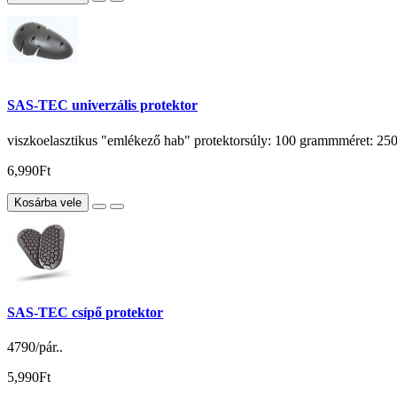
SAS-TEC univerzális protektor
viszkoelasztikus "emlékező hab" protektorsúly: 100 grammméret: 
6,990Ft
Kosárba vele
SAS-TEC csípő protektor
4790/pár..
5,990Ft