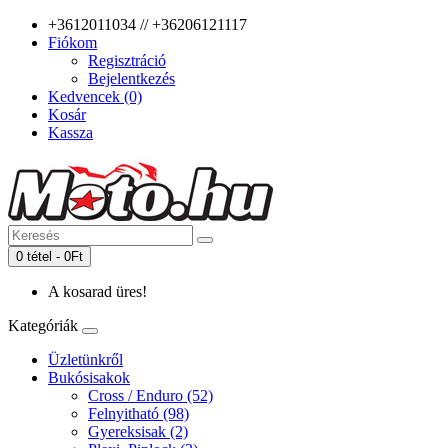
+3612011034 // +36206121117
Fiókom
Regisztráció
Bejelentkezés
Kedvencek (0)
Kosár
Kassza
0 tétel - 0Ft
A kosarad üres!
Kategóriák
Üzletünkről
Bukósisakok
Cross / Enduro (52)
Felnyitható (98)
Gyereksisak (2)