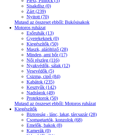
Plexi, Pinlock (3)
Sisakdísz (0)
Zárt (239)
Nyitott (70)
Mutasd az összeset ebből: Bukósisakok
Motoros ruházat
Esőruhák (13)
Gyerekeknek (0)
Kiegészítők (50)
Maszk, aláöltöző (28)
Minden, ami bőr (17)
Női részleg (116)
Nyakvédők, sálak (12)
Vesevédők (5)
Csizma, cipő (84)
Kabátok (235)
Kesztyűk (142)
Nadrágok (49)
Protektorok (50)
Mutasd az összeset ebből: Motoros ruházat
Kiegészítők
Biztonság - lánc, lakat, tárcsazár (28)
Csomagtartók, konzolok (68)
Emelők, bakok (8)
Kamerák (0)