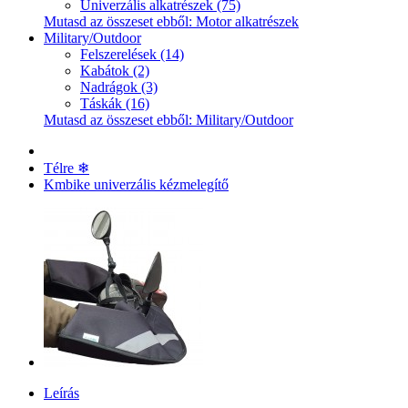
Univerzális alkatrészek (75)
Mutasd az összeset ebből: Motor alkatrészek
Military/Outdoor
Felszerelések (14)
Kabátok (2)
Nadrágok (3)
Táskák (16)
Mutasd az összeset ebből: Military/Outdoor
Télre ❄
Kmbike univerzális kézmelegítő
Leírás