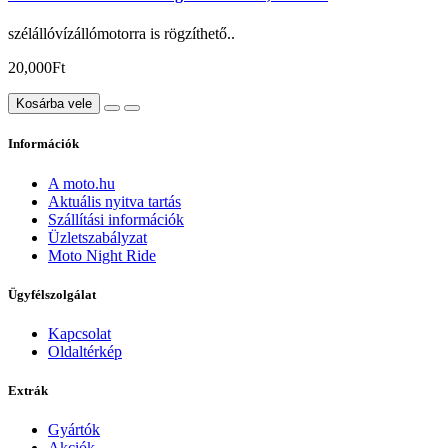
szélállóvízállómotorra is rögzíthető..
20,000Ft
Kosárba vele
Információk
A moto.hu
Aktuális nyitva tartás
Szállítási információk
Üzletszabályzat
Moto Night Ride
Ügyfélszolgálat
Kapcsolat
Oldaltérkép
Extrák
Gyártók
Akciók