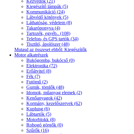
Kézvédők (21)
Kiegészítő lámpák (5)
Kommunikáció (24)
Lábvédő kötények (5)
Láthatóság, védelem (8)
Takaróponyva (4)
Tartozék, egyéb.. (108)
Telefon- és GPS tartók (34)
Tisztító, ápolószer (48)
Mutasd az összeset ebből: Kiegészítők
Motor alkatrészek
Bukógomba, bukócső (0)
Elektronika (72)
Erőátvitel (8)
Fék (7)
Futómű (2)
Gumik, tömlők (48)
Idomok, műanyag elemek (2)
Kenőanyagok (42)
Kormány, kezelőszervek (62)
Kuplung (6)
Lábtartók (5)
Motorblokk (8)
Robogó görgők (0)
Szűrők (16)