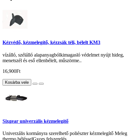
Kézvédő, kézmelegítő, kézzsák téli, bélelt KM3
vízálló, szélálló alapanyagbólkimagasló védelmet nyújt hideg,
menetszél és eső ellenbélelt, műszörme..
16,900Ft
Kosárba vele
Sixgear univerzális kézmelegítő
Univerzális kormányra szerelhető poliészter kézmelegítő Meleg
thermo bélésselGyors felszerelés,..