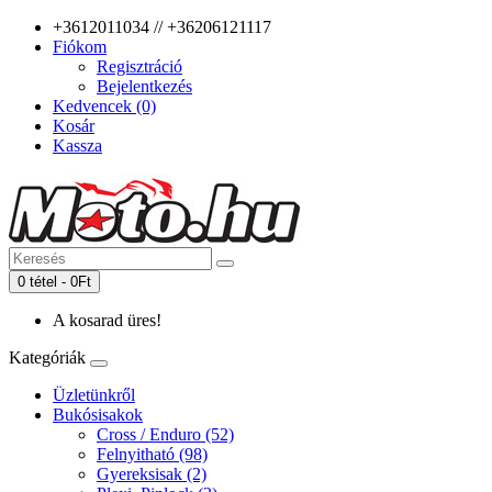
+3612011034 // +36206121117
Fiókom
Regisztráció
Bejelentkezés
Kedvencek (0)
Kosár
Kassza
0 tétel - 0Ft
A kosarad üres!
Kategóriák
Üzletünkről
Bukósisakok
Cross / Enduro (52)
Felnyitható (98)
Gyereksisak (2)