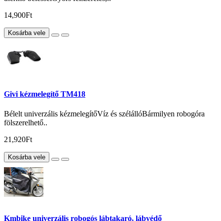
14,900Ft
Kosárba vele
Givi kézmelegítő TM418
Bélelt univerzális kézmelegítőVíz és szélállóBármilyen robogóra
fölszerelhető..
21,920Ft
Kosárba vele
Kmbike univerzális robogós lábtakaró, lábvédő