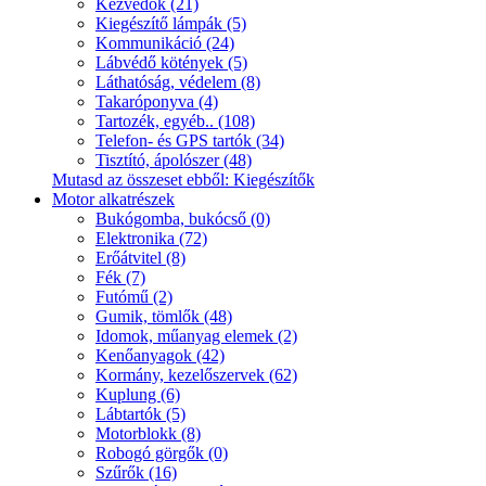
Kézvédők (21)
Kiegészítő lámpák (5)
Kommunikáció (24)
Lábvédő kötények (5)
Láthatóság, védelem (8)
Takaróponyva (4)
Tartozék, egyéb.. (108)
Telefon- és GPS tartók (34)
Tisztító, ápolószer (48)
Mutasd az összeset ebből: Kiegészítők
Motor alkatrészek
Bukógomba, bukócső (0)
Elektronika (72)
Erőátvitel (8)
Fék (7)
Futómű (2)
Gumik, tömlők (48)
Idomok, műanyag elemek (2)
Kenőanyagok (42)
Kormány, kezelőszervek (62)
Kuplung (6)
Lábtartók (5)
Motorblokk (8)
Robogó görgők (0)
Szűrők (16)