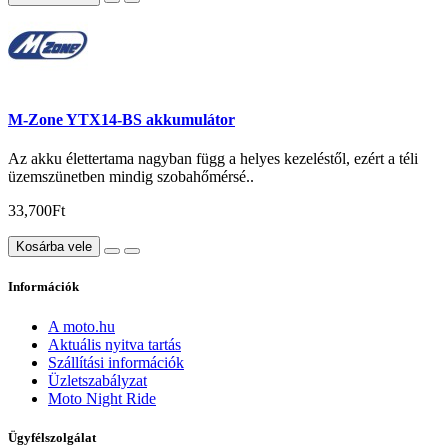
M-Zone YTX14-BS akkumulátor
Az akku élettertama nagyban függ a helyes kezeléstől, ezért a téli
üzemszünetben mindig szobahőmérsé..
33,700Ft
Kosárba vele
Információk
A moto.hu
Aktuális nyitva tartás
Szállítási információk
Üzletszabályzat
Moto Night Ride
Ügyfélszolgálat