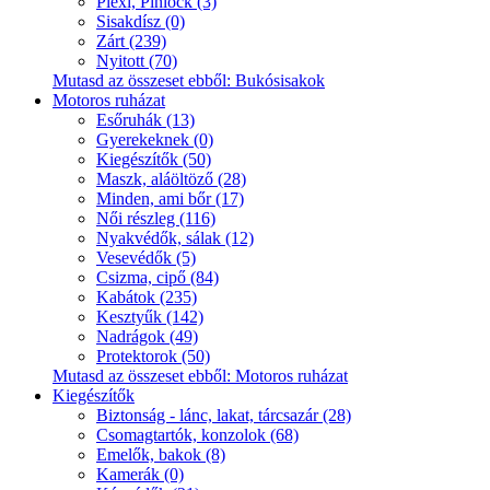
Plexi, Pinlock (3)
Sisakdísz (0)
Zárt (239)
Nyitott (70)
Mutasd az összeset ebből: Bukósisakok
Motoros ruházat
Esőruhák (13)
Gyerekeknek (0)
Kiegészítők (50)
Maszk, aláöltöző (28)
Minden, ami bőr (17)
Női részleg (116)
Nyakvédők, sálak (12)
Vesevédők (5)
Csizma, cipő (84)
Kabátok (235)
Kesztyűk (142)
Nadrágok (49)
Protektorok (50)
Mutasd az összeset ebből: Motoros ruházat
Kiegészítők
Biztonság - lánc, lakat, tárcsazár (28)
Csomagtartók, konzolok (68)
Emelők, bakok (8)
Kamerák (0)