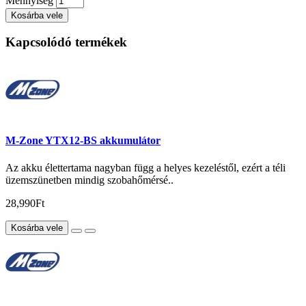
Mennyiség
Kosárba vele
Kapcsolódó termékek
M-Zone YTX12-BS akkumulátor
Az akku élettertama nagyban függ a helyes kezeléstől, ezért a téli
üzemszünetben mindig szobahőmérsé..
28,990Ft
Kosárba vele