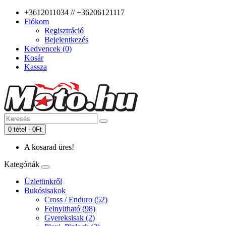
+3612011034 // +36206121117
Fiókom
Regisztráció
Bejelentkezés
Kedvencek (0)
Kosár
Kassza
0 tétel - 0Ft
A kosarad üres!
Kategóriák
Üzletünkről
Bukósisakok
Cross / Enduro (52)
Felnyitható (98)
Gyereksisak (2)