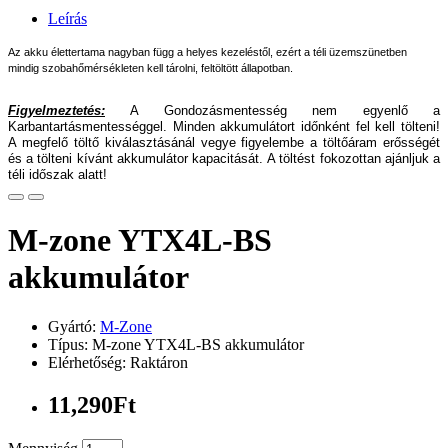
Leírás
Az akku élettertama nagyban függ a helyes kezeléstől, ezért a téli üzemszünetben
mindig szobahőmérsékleten kell tárolni, feltöltött állapotban.
Figyelmeztetés:
A Gondozásmentesség nem egyenlő a
Karbantartásmentességgel. Minden akkumulátort időnként fel kell tölteni!
A megfelő töltő kiválasztásánál vegye figyelembe a töltőáram erősségét
és a tölteni kívánt akkumulátor kapacitását. A töltést fokozottan ajánljuk a
téli időszak alatt!
M-zone YTX4L-BS
akkumulátor
Gyártó:
M-Zone
Típus: M-zone YTX4L-BS akkumulátor
Elérhetőség: Raktáron
11,290Ft