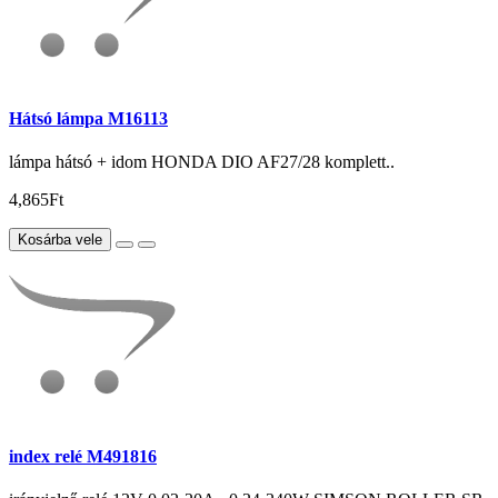
Hátsó lámpa M16113
lámpa hátsó + idom HONDA DIO AF27/28 komplett..
4,865Ft
Kosárba vele
index relé M491816