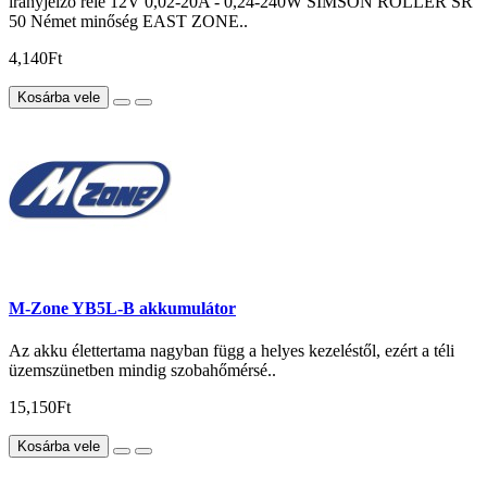
irányjelző relé 12V 0,02-20A - 0,24-240W SIMSON ROLLER SR
50 Német minőség EAST ZONE..
4,140Ft
Kosárba vele
M-Zone YB5L-B akkumulátor
Az akku élettertama nagyban függ a helyes kezeléstől, ezért a téli
üzemszünetben mindig szobahőmérsé..
15,150Ft
Kosárba vele