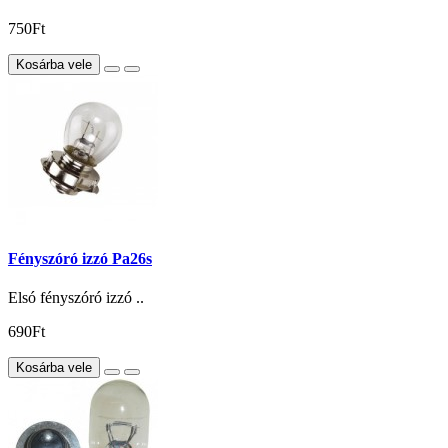
750Ft
Kosárba vele
Fényszóró izzó Pa26s
Elsó fényszóró izzó ..
690Ft
Kosárba vele