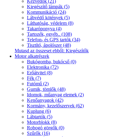
Kézvédők (21)
Kiegészítő lámpák (5)
Kommunikáció (24)
Lábvédő kötények (5)
Láthatóság, védelem (8)
Takaróponyva (4)
Tartozék, egyéb.. (108)
Telefon- és GPS tartók (34)
Tisztító, ápolószer (48)
Mutasd az összeset ebből: Kiegészítők
Motor alkatrészek
Bukógomba, bukócső (0)
Elektronika (72)
Erőátvitel (8)
Fék (7)
Futómű (2)
Gumik, tömlők (48)
Idomok, műanyag elemek (2)
Kenőanyagok (42)
Kormány, kezelőszervek (62)
Kuplung (6)
Lábtartók (5)
Motorblokk (8)
Robogó görgők (0)
Szűrők (16)