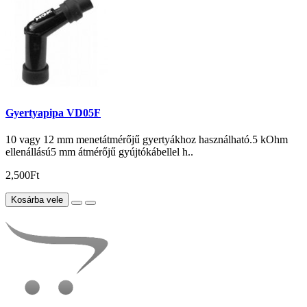
Gyertyapipa VD05F
10 vagy 12 mm menetátmérőjű gyertyákhoz használható.5 kOhm
ellenállású5 mm átmérőjű gyújtókábellel h..
2,500Ft
Kosárba vele