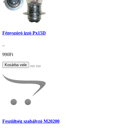
Fényszóró izzó Px15D
..
990Ft
Kosárba vele
Feszültség szabályzó M20200