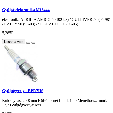
Gyújtáselektronika M16444
elektronika APRILIA AMICO 50 (92-98) / GULLIVER 50 (95-98)
/ RALLY 50 (95-03) / SCARABEO 50 (93-05) ..
5,285Ft
Kosárba vele
Gyújtógyertya BPR7HS
Kulcsnyílás: 20,8 mm Külső menet [mm]: 14,0 Menethossz [mm]:
12,7 Gyújtógyertya: lecs..