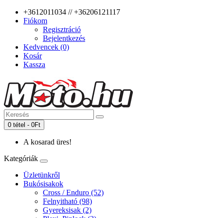
+3612011034 // +36206121117
Fiókom
Regisztráció
Bejelentkezés
Kedvencek (0)
Kosár
Kassza
0 tétel - 0Ft
A kosarad üres!
Kategóriák
Üzletünkről
Bukósisakok
Cross / Enduro (52)
Felnyitható (98)
Gyereksisak (2)