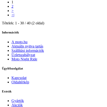
1
2
>
>|
Tételek: 1 - 30 / 40 (2 oldal)
Információk
A moto.hu
Aktuális nyitva tartás
Szállítási információk
Üzletszabályzat
Moto Night Ride
Ügyfélszolgálat
Kapcsolat
Oldaltérkép
Extrák
Gyártók
Akciók