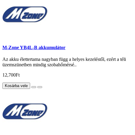
M-Zone YB4L-B akkumulátor
Az akku élettertama nagyban függ a helyes kezeléstől, ezért a téli
üzemszünetben mindig szobahőmérsé..
12,700Ft
Kosárba vele