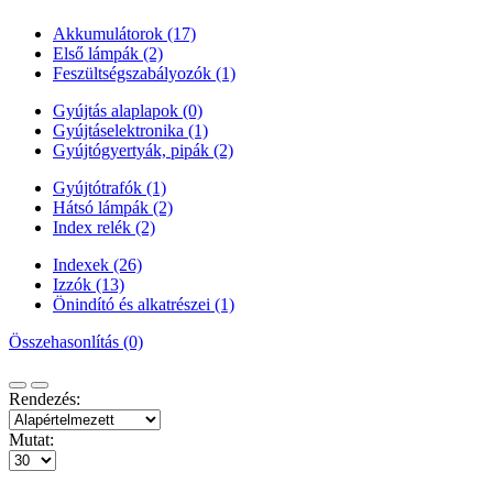
Akkumulátorok (17)
Első lámpák (2)
Feszültségszabályozók (1)
Gyújtás alaplapok (0)
Gyújtáselektronika (1)
Gyújtógyertyák, pipák (2)
Gyújtótrafók (1)
Hátsó lámpák (2)
Index relék (2)
Indexek (26)
Izzók (13)
Önindító és alkatrészei (1)
Összehasonlítás (0)
Rendezés:
Mutat: