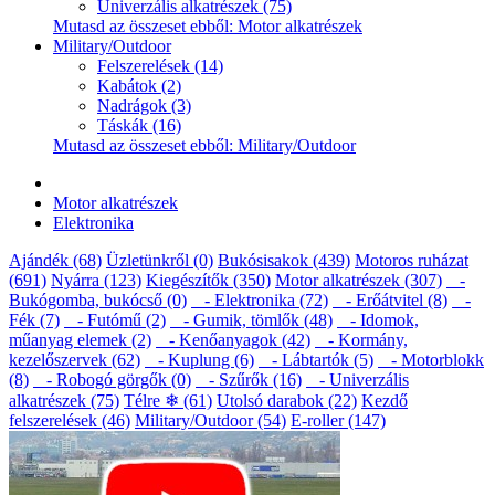
Univerzális alkatrészek (75)
Mutasd az összeset ebből: Motor alkatrészek
Military/Outdoor
Felszerelések (14)
Kabátok (2)
Nadrágok (3)
Táskák (16)
Mutasd az összeset ebből: Military/Outdoor
Motor alkatrészek
Elektronika
Ajándék (68)
Üzletünkről (0)
Bukósisakok (439)
Motoros ruházat
(691)
Nyárra (123)
Kiegészítők (350)
Motor alkatrészek (307)
-
Bukógomba, bukócső (0)
- Elektronika (72)
- Erőátvitel (8)
-
Fék (7)
- Futómű (2)
- Gumik, tömlők (48)
- Idomok,
műanyag elemek (2)
- Kenőanyagok (42)
- Kormány,
kezelőszervek (62)
- Kuplung (6)
- Lábtartók (5)
- Motorblokk
(8)
- Robogó görgők (0)
- Szűrők (16)
- Univerzális
alkatrészek (75)
Télre ❄ (61)
Utolsó darabok (22)
Kezdő
felszerelések (46)
Military/Outdoor (54)
E-roller (147)