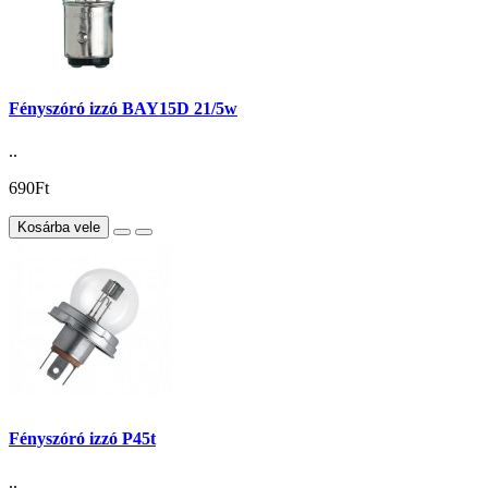
Fényszóró izzó BAY15D 21/5w
..
690Ft
Kosárba vele
Fényszóró izzó P45t
..