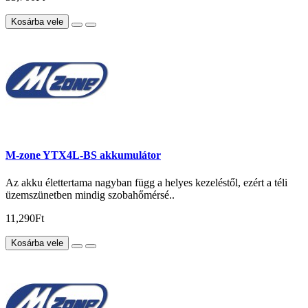
Kosárba vele
M-zone YTX4L-BS akkumulátor
Az akku élettertama nagyban függ a helyes kezeléstől, ezért a téli
üzemszünetben mindig szobahőmérsé..
11,290Ft
Kosárba vele