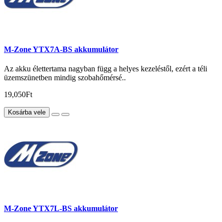
M-Zone YTX7A-BS akkumulátor
Az akku élettertama nagyban függ a helyes kezeléstől, ezért a téli
üzemszünetben mindig szobahőmérsé..
19,050Ft
Kosárba vele
M-Zone YTX7L-BS akkumulátor