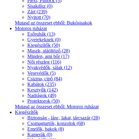
Plexi, Pinlock (3)
Sisakdísz (0)
Zárt (239)
Nyitott (70)
Mutasd az összeset ebből: Bukósisakok
Motoros ruházat
Esőruhák (13)
Gyerekeknek (0)
Kiegészítők (50)
Maszk, aláöltöző (28)
Minden, ami bőr (17)
Női részleg (116)
Nyakvédők, sálak (12)
Vesevédők (5)
Csizma, cipő (84)
Kabátok (235)
Kesztyűk (142)
Nadrágok (49)
Protektorok (50)
Mutasd az összeset ebből: Motoros ruházat
Kiegészítők
Biztonság - lánc, lakat, tárcsazár (28)
Csomagtartók, konzolok (68)
Emelők, bakok (8)
Kamerák (0)