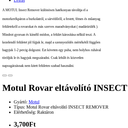
Leírás
A MOTUL Insect Remover különösen hatékonyan távolítja el a
motorkerékpáron a burkolatról, a sárvédőről, a festett, fémes és műanyag
felületekről a rovarokat és más szerves maradványokat ( madárürülék ).
Mindezt gyorsan és kímélő módon, a felület károsítása nélkül teszi. A
kezelendő felületet jól fújjuk le, majd a szennyeződés mértékétől függően
hagyjuk 1-2 percig dolgozni. Ezt követen egy puha, nem bolyhos ruhával
töröljük le és hagyjuk megszáradni. Csak lehűlt és közvetlen
napsugárzásnak nem kitett felületen szabad használni.
Motul Rovar eltávolító INS
Gyártó:
Motul
Típus: Motul Rovar eltávolító INSECT REMOVER
Elérhetőség: Raktáron
3,700Ft