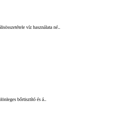
összetétele víz használata né..
önleges bőrtisztító és á..