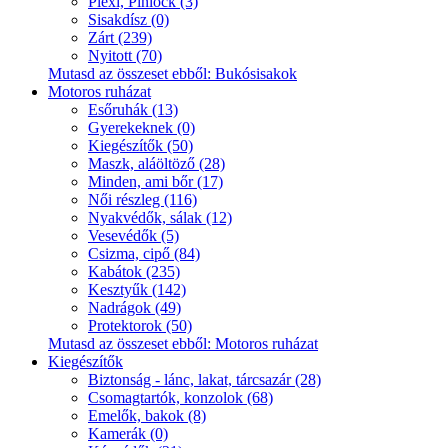
Plexi, Pinlock (3)
Sisakdísz (0)
Zárt (239)
Nyitott (70)
Mutasd az összeset ebből: Bukósisakok
Motoros ruházat
Esőruhák (13)
Gyerekeknek (0)
Kiegészítők (50)
Maszk, aláöltöző (28)
Minden, ami bőr (17)
Női részleg (116)
Nyakvédők, sálak (12)
Vesevédők (5)
Csizma, cipő (84)
Kabátok (235)
Kesztyűk (142)
Nadrágok (49)
Protektorok (50)
Mutasd az összeset ebből: Motoros ruházat
Kiegészítők
Biztonság - lánc, lakat, tárcsazár (28)
Csomagtartók, konzolok (68)
Emelők, bakok (8)
Kamerák (0)