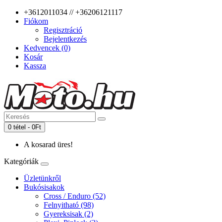
+3612011034 // +36206121117
Fiókom
Regisztráció
Bejelentkezés
Kedvencek (0)
Kosár
Kassza
0 tétel - 0Ft
A kosarad üres!
Kategóriák
Üzletünkről
Bukósisakok
Cross / Enduro (52)
Felnyitható (98)
Gyereksisak (2)