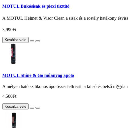
MOTUL Bukósisak és plexi tisztító
A MOTUL Helmet & Visor Clean a sisak és a rostély hatékony ésvissza
3,990Ft
Kosárba vele
MOTUL Shine & Go műanyag ápoló
A mélyen ható szilikonos ápolószer felfrissíti a külső és belső műan
4,500Ft
Kosárba vele