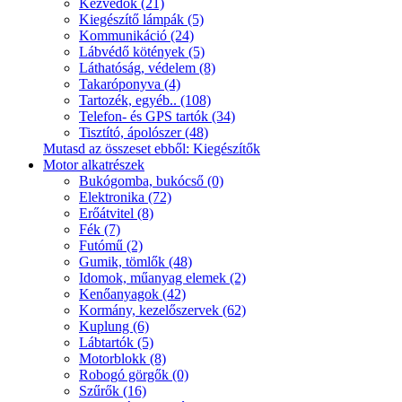
Kézvédők (21)
Kiegészítő lámpák (5)
Kommunikáció (24)
Lábvédő kötények (5)
Láthatóság, védelem (8)
Takaróponyva (4)
Tartozék, egyéb.. (108)
Telefon- és GPS tartók (34)
Tisztító, ápolószer (48)
Mutasd az összeset ebből: Kiegészítők
Motor alkatrészek
Bukógomba, bukócső (0)
Elektronika (72)
Erőátvitel (8)
Fék (7)
Futómű (2)
Gumik, tömlők (48)
Idomok, műanyag elemek (2)
Kenőanyagok (42)
Kormány, kezelőszervek (62)
Kuplung (6)
Lábtartók (5)
Motorblokk (8)
Robogó görgők (0)
Szűrők (16)