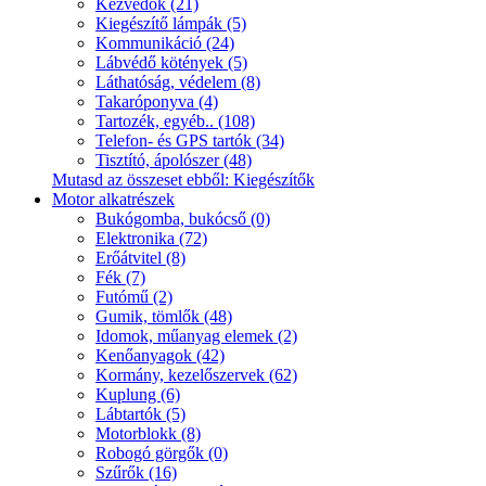
Kézvédők (21)
Kiegészítő lámpák (5)
Kommunikáció (24)
Lábvédő kötények (5)
Láthatóság, védelem (8)
Takaróponyva (4)
Tartozék, egyéb.. (108)
Telefon- és GPS tartók (34)
Tisztító, ápolószer (48)
Mutasd az összeset ebből: Kiegészítők
Motor alkatrészek
Bukógomba, bukócső (0)
Elektronika (72)
Erőátvitel (8)
Fék (7)
Futómű (2)
Gumik, tömlők (48)
Idomok, műanyag elemek (2)
Kenőanyagok (42)
Kormány, kezelőszervek (62)
Kuplung (6)
Lábtartók (5)
Motorblokk (8)
Robogó görgők (0)
Szűrők (16)