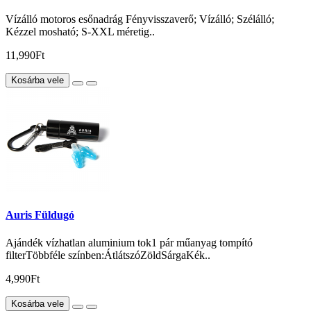
Vízálló motoros esőnadrág Fényvisszaverő; Vízálló; Szélálló;
Kézzel mosható; S-XXL méretig..
11,990Ft
Kosárba vele
Auris Füldugó
Ajándék vízhatlan aluminium tok1 pár műanyag tompító
filterTöbbféle színben:ÁtlátszóZöldSárgaKék..
4,990Ft
Kosárba vele