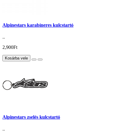
Alpinestars karabíneres kulcstartó
..
2,900Ft
Kosárba vele
Alpinestars zselés kulcstartó
..