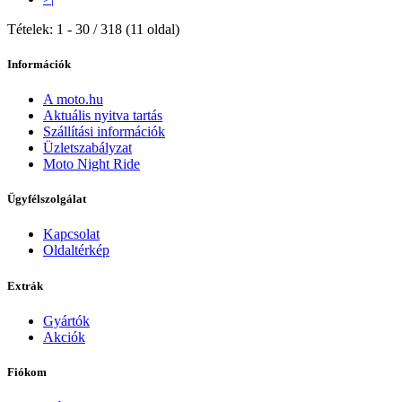
Tételek: 1 - 30 / 318 (11 oldal)
Információk
A moto.hu
Aktuális nyitva tartás
Szállítási információk
Üzletszabályzat
Moto Night Ride
Ügyfélszolgálat
Kapcsolat
Oldaltérkép
Extrák
Gyártók
Akciók
Fiókom