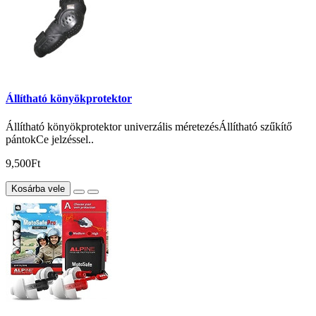
Állítható könyökprotektor
Állítható könyökprotektor univerzális méretezésÁllítható szűkítő
pántokCe jelzéssel..
9,500Ft
Kosárba vele