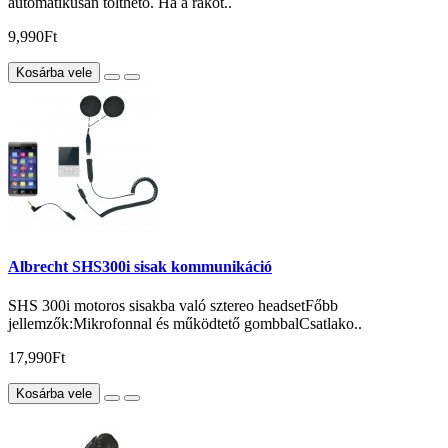
automatikusan tölthető. Ha a ráköt..
9,990Ft
Kosárba vele
Albrecht SHS300i sisak kommunikáció
SHS 300i motoros sisakba való sztereo headsetFőbb
jellemzők:Mikrofonnal és működtető gombbalCsatlako..
17,990Ft
Kosárba vele