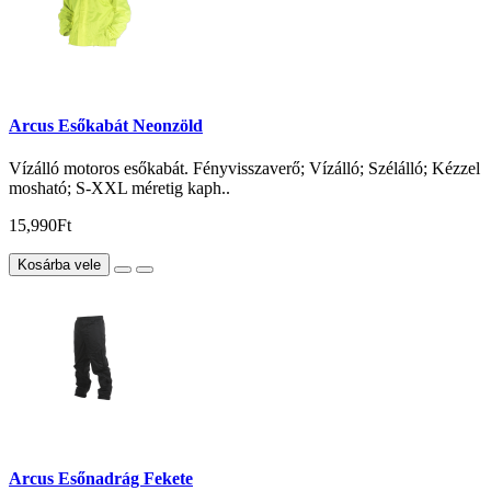
Arcus Esőkabát Neonzöld
Vízálló motoros esőkabát. Fényvisszaverő; Vízálló; Szélálló; Kézzel
mosható; S-XXL méretig kaph..
15,990Ft
Kosárba vele
Arcus Esőnadrág Fekete