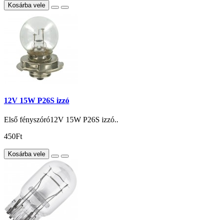
Kosárba vele
12V 15W P26S izzó
Első fényszóró12V 15W P26S izzó..
450Ft
Kosárba vele