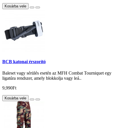
Kosárba vele
BCB katonai érszorító
Baleset vagy sérülés esetén az MFH Combat Tourniquet egy
ligatúra rendszer, amely blokkolja vagy leá..
9,990Ft
Kosárba vele