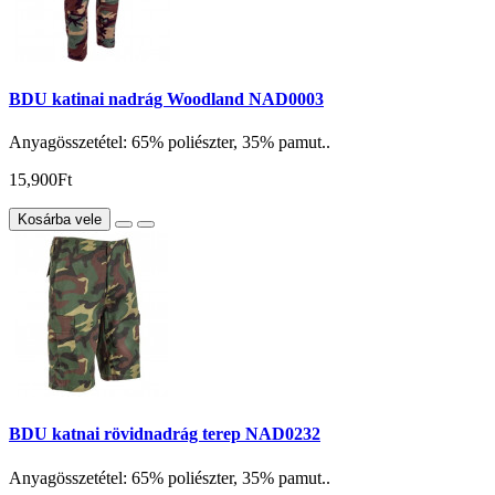
BDU katinai nadrág Woodland NAD0003
Anyagösszetétel: 65% poliészter, 35% pamut..
15,900Ft
Kosárba vele
BDU katnai rövidnadrág terep NAD0232
Anyagösszetétel: 65% poliészter, 35% pamut..