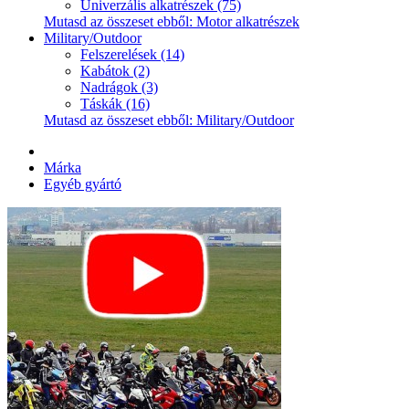
Univerzális alkatrészek (75)
Mutasd az összeset ebből: Motor alkatrészek
Military/Outdoor
Felszerelések (14)
Kabátok (2)
Nadrágok (3)
Táskák (16)
Mutasd az összeset ebből: Military/Outdoor
Márka
Egyéb gyártó