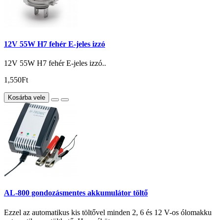
12V 55W H7 fehér E-jeles izzó
12V 55W H7 fehér E-jeles izzó..
1,550Ft
Kosárba vele
AL-800 gondozásmentes akkumulátor töltő
Ezzel az automatikus kis töltővel minden 2, 6 és 12 V-os ólomakku