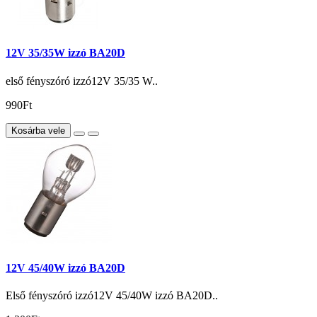
12V 35/35W izzó BA20D
első fényszóró izzó12V 35/35 W..
990Ft
Kosárba vele
12V 45/40W izzó BA20D
Első fényszóró izzó12V 45/40W izzó BA20D..