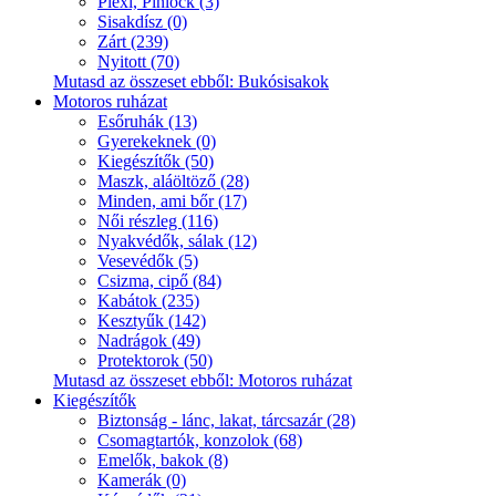
Plexi, Pinlock (3)
Sisakdísz (0)
Zárt (239)
Nyitott (70)
Mutasd az összeset ebből: Bukósisakok
Motoros ruházat
Esőruhák (13)
Gyerekeknek (0)
Kiegészítők (50)
Maszk, aláöltöző (28)
Minden, ami bőr (17)
Női részleg (116)
Nyakvédők, sálak (12)
Vesevédők (5)
Csizma, cipő (84)
Kabátok (235)
Kesztyűk (142)
Nadrágok (49)
Protektorok (50)
Mutasd az összeset ebből: Motoros ruházat
Kiegészítők
Biztonság - lánc, lakat, tárcsazár (28)
Csomagtartók, konzolok (68)
Emelők, bakok (8)
Kamerák (0)