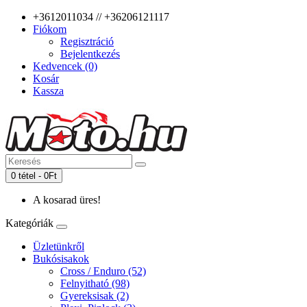
+3612011034 // +36206121117
Fiókom
Regisztráció
Bejelentkezés
Kedvencek (0)
Kosár
Kassza
0 tétel - 0Ft
A kosarad üres!
Kategóriák
Üzletünkről
Bukósisakok
Cross / Enduro (52)
Felnyitható (98)
Gyereksisak (2)