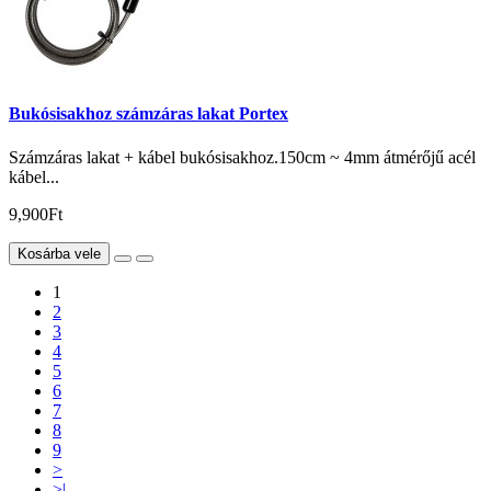
Bukósisakhoz számzáras lakat Portex
Számzáras lakat + kábel bukósisakhoz.150cm ~ 4mm átmérőjű acél
kábel...
9,900Ft
Kosárba vele
1
2
3
4
5
6
7
8
9
>
>|