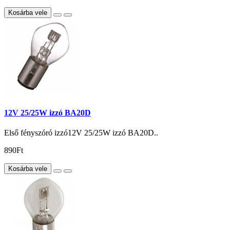
Kosárba vele
12V 25/25W izzó BA20D
Első fényszóró izzó12V 25/25W izzó BA20D..
890Ft
Kosárba vele