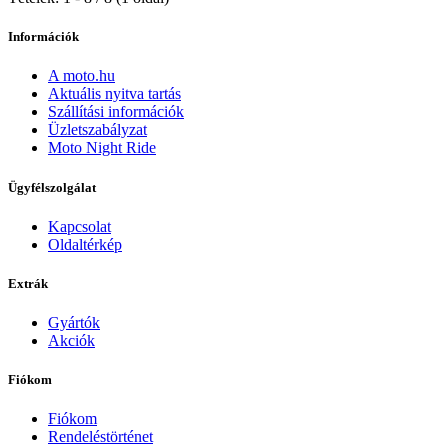
Információk
A moto.hu
Aktuális nyitva tartás
Szállítási információk
Üzletszabályzat
Moto Night Ride
Ügyfélszolgálat
Kapcsolat
Oldaltérkép
Extrák
Gyártók
Akciók
Fiókom
Fiókom
Rendeléstörténet