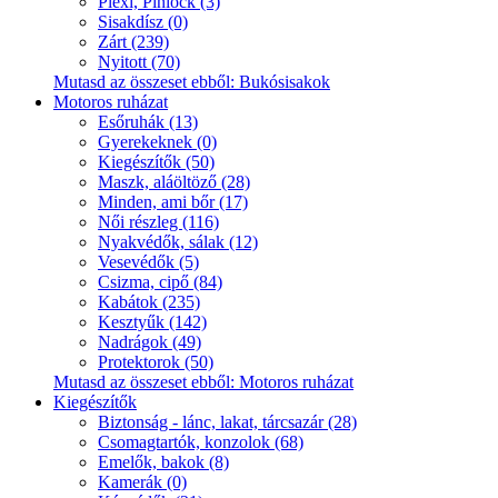
Plexi, Pinlock (3)
Sisakdísz (0)
Zárt (239)
Nyitott (70)
Mutasd az összeset ebből: Bukósisakok
Motoros ruházat
Esőruhák (13)
Gyerekeknek (0)
Kiegészítők (50)
Maszk, aláöltöző (28)
Minden, ami bőr (17)
Női részleg (116)
Nyakvédők, sálak (12)
Vesevédők (5)
Csizma, cipő (84)
Kabátok (235)
Kesztyűk (142)
Nadrágok (49)
Protektorok (50)
Mutasd az összeset ebből: Motoros ruházat
Kiegészítők
Biztonság - lánc, lakat, tárcsazár (28)
Csomagtartók, konzolok (68)
Emelők, bakok (8)
Kamerák (0)