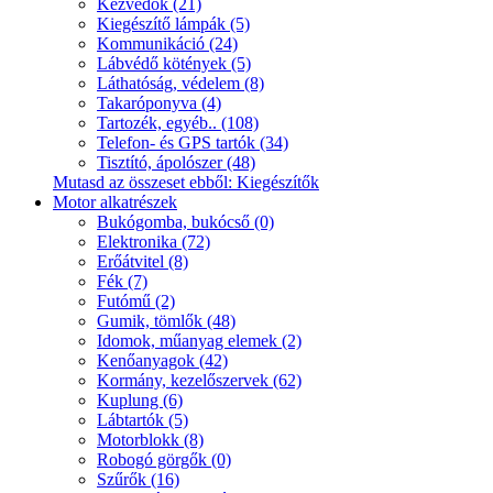
Kézvédők (21)
Kiegészítő lámpák (5)
Kommunikáció (24)
Lábvédő kötények (5)
Láthatóság, védelem (8)
Takaróponyva (4)
Tartozék, egyéb.. (108)
Telefon- és GPS tartók (34)
Tisztító, ápolószer (48)
Mutasd az összeset ebből: Kiegészítők
Motor alkatrészek
Bukógomba, bukócső (0)
Elektronika (72)
Erőátvitel (8)
Fék (7)
Futómű (2)
Gumik, tömlők (48)
Idomok, műanyag elemek (2)
Kenőanyagok (42)
Kormány, kezelőszervek (62)
Kuplung (6)
Lábtartók (5)
Motorblokk (8)
Robogó görgők (0)
Szűrők (16)