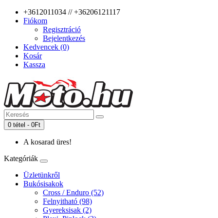
+3612011034 // +36206121117
Fiókom
Regisztráció
Bejelentkezés
Kedvencek (0)
Kosár
Kassza
0 tétel - 0Ft
A kosarad üres!
Kategóriák
Üzletünkről
Bukósisakok
Cross / Enduro (52)
Felnyitható (98)
Gyereksisak (2)