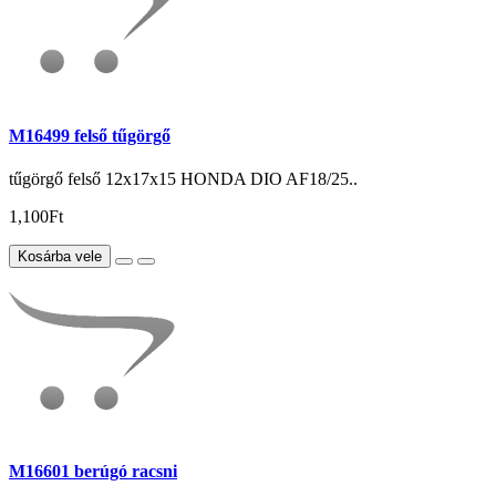
M16499 felső tűgörgő
tűgörgő felső 12x17x15 HONDA DIO AF18/25..
1,100Ft
Kosárba vele
M16601 berúgó racsni