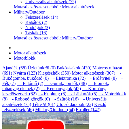
Univerzális alkatrészek (75)
Mutasd az összeset ebből: Motor alkatrészek
Military/Outdoor
Felszerelések (14)
Kabátok (2)
Nadrágok (3)
Táskák (16)
Mutasd az összeset ebből: Military/Outdoor
Motor alkatrészek
Motorblokk
Ajándék (68)
Üzletünkről (0)
Bukósisakok (439)
Motoros ruházat
(691)
Nyárra (123)
Kiegészítők (350)
Motor alkatrészek (307)
-
Bukógomba, bukócső (0)
- Elektronika (72)
- Erőátvitel (8)
-
Fék (7)
- Futómű (2)
- Gumik, tömlők (48)
- Idomok,
műanyag elemek (2)
- Kenőanyagok (42)
- Kormány,
kezelőszervek (62)
- Kuplung (6)
- Lábtartók (5)
- Motorblokk
(8)
- Robogó görgők (0)
- Szűrők (16)
- Univerzális
alkatrészek (75)
Télre ❄ (61)
Utolsó darabok (22)
Kezdő
felszerelések (46)
Military/Outdoor (54)
E-roller (147)