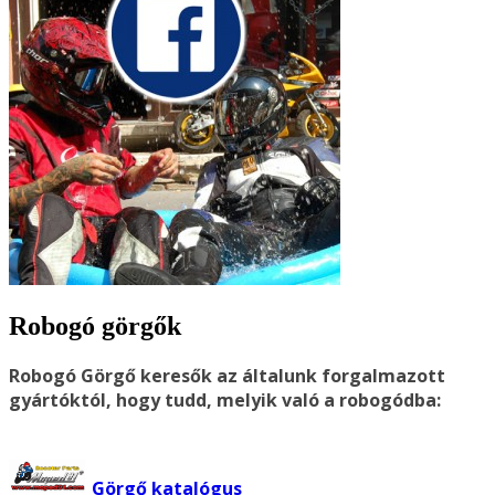
Robogó görgők
Robogó Görgő keresők az általunk forgalmazott
gyártóktól, hogy tudd, melyik való a robogódba:
Görgő katalógus