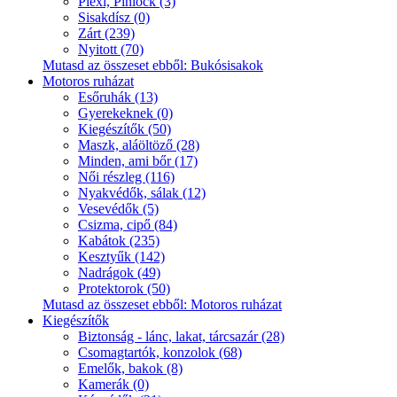
Plexi, Pinlock (3)
Sisakdísz (0)
Zárt (239)
Nyitott (70)
Mutasd az összeset ebből: Bukósisakok
Motoros ruházat
Esőruhák (13)
Gyerekeknek (0)
Kiegészítők (50)
Maszk, aláöltöző (28)
Minden, ami bőr (17)
Női részleg (116)
Nyakvédők, sálak (12)
Vesevédők (5)
Csizma, cipő (84)
Kabátok (235)
Kesztyűk (142)
Nadrágok (49)
Protektorok (50)
Mutasd az összeset ebből: Motoros ruházat
Kiegészítők
Biztonság - lánc, lakat, tárcsazár (28)
Csomagtartók, konzolok (68)
Emelők, bakok (8)
Kamerák (0)