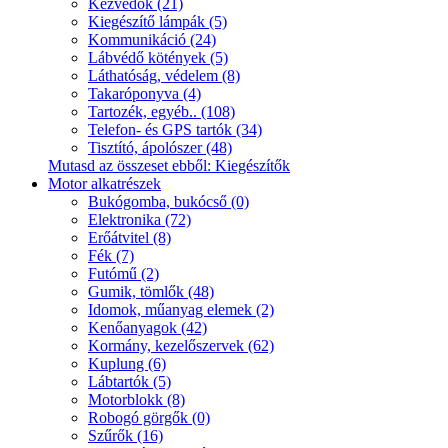
Kézvédők (21)
Kiegészítő lámpák (5)
Kommunikáció (24)
Lábvédő kötények (5)
Láthatóság, védelem (8)
Takaróponyva (4)
Tartozék, egyéb.. (108)
Telefon- és GPS tartók (34)
Tisztító, ápolószer (48)
Mutasd az összeset ebből: Kiegészítők
Motor alkatrészek
Bukógomba, bukócső (0)
Elektronika (72)
Erőátvitel (8)
Fék (7)
Futómű (2)
Gumik, tömlők (48)
Idomok, műanyag elemek (2)
Kenőanyagok (42)
Kormány, kezelőszervek (62)
Kuplung (6)
Lábtartók (5)
Motorblokk (8)
Robogó görgők (0)
Szűrők (16)