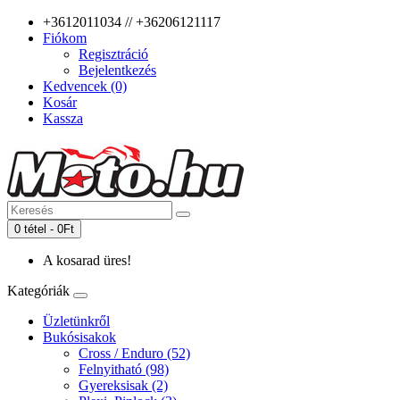
+3612011034 // +36206121117
Fiókom
Regisztráció
Bejelentkezés
Kedvencek (0)
Kosár
Kassza
0 tétel - 0Ft
A kosarad üres!
Kategóriák
Üzletünkről
Bukósisakok
Cross / Enduro (52)
Felnyitható (98)
Gyereksisak (2)