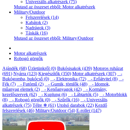
Univerzális alkatrészek (75)
Mutasd az összeset ebből: Motor alkatrészek
Military/Outdoor
Felszerelések (14)
Kabátok (2)
Nadrágok (3)
Táskák (16)
Mutasd az összeset ebből: Military/Outdoor
Motor alkatrészek
Robogó görgők
Ajándék (68)
Üzletünkről (0)
Bukósisakok (439)
Motoros ruházat
(691)
Nyárra (123)
Kiegészítők (350)
Motor alkatrészek (307)
-
Bukógomba, bukócső (0)
- Elektronika (72)
- Erőátvitel (8)
-
Fék (7)
- Futómű (2)
- Gumik, tömlők (48)
- Idomok,
műanyag elemek (2)
- Kenőanyagok (42)
- Kormány,
kezelőszervek (62)
- Kuplung (6)
- Lábtartók (5)
- Motorblokk
(8)
- Robogó görgők (0)
- Szűrők (16)
- Univerzális
alkatrészek (75)
Télre ❄ (61)
Utolsó darabok (22)
Kezdő
felszerelések (46)
Military/Outdoor (54)
E-roller (147)