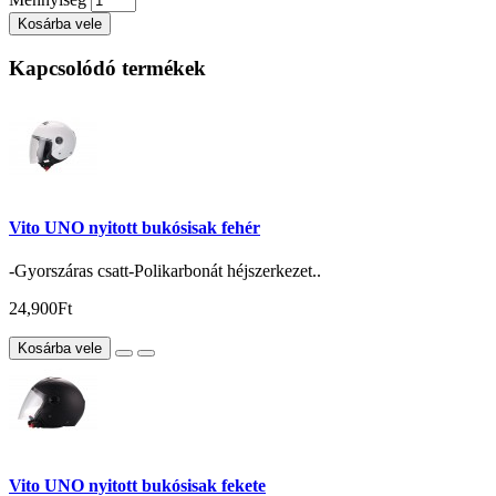
Kosárba vele
Kapcsolódó termékek
Vito UNO nyitott bukósisak fehér
-Gyorszáras csatt-Polikarbonát héjszerkezet..
24,900Ft
Kosárba vele
Vito UNO nyitott bukósisak fekete