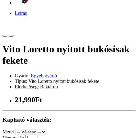
Leírás
Vito Loretto nyitott bukósisak
fekete
Gyártó:
Egyéb gyártó
Típus: Vito Loretto nyitott bukósisak fekete
Elérhetőség: Raktáron
21,990Ft
Kapható választék:
Méret
Mennyiség