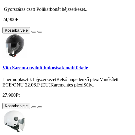
-Gyorszáras csatt-Polikarbonát héjszerkezet..
24,900Ft
Kosárba vele
Vito Sarenta nyitott bukósisak matt fekete
Thermoplasztik héjszerkezetBelső napellenző plexiMinősített
ECE/ONU 22.06.P (EU)Karcmentes plexiSúly..
27,900Ft
Kosárba vele