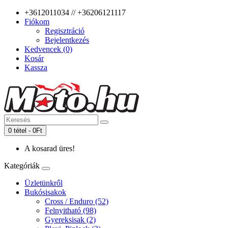
+3612011034 // +36206121117
Fiókom
Regisztráció
Bejelentkezés
Kedvencek (0)
Kosár
Kassza
0 tétel - 0Ft
A kosarad üres!
Kategóriák
Üzletünkről
Bukósisakok
Cross / Enduro (52)
Felnyitható (98)
Gyereksisak (2)