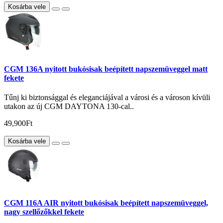
Kosárba vele
CGM 136A nyitott bukósisak beépített napszemüveggel matt
fekete
Tűnj ki biztonsággal és eleganciájával a városi és a városon kívüli
utakon az új CGM DAYTONA 130-cal..
49,900Ft
Kosárba vele
CGM 116A AIR nyitott bukósisak beépített napszemüveggel,
nagy szellőzőkkel fekete