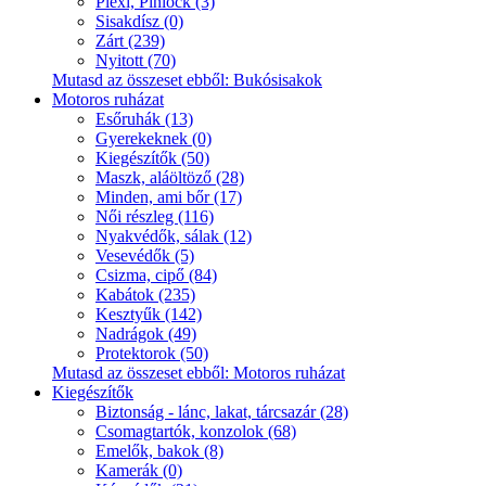
Plexi, Pinlock (3)
Sisakdísz (0)
Zárt (239)
Nyitott (70)
Mutasd az összeset ebből: Bukósisakok
Motoros ruházat
Esőruhák (13)
Gyerekeknek (0)
Kiegészítők (50)
Maszk, aláöltöző (28)
Minden, ami bőr (17)
Női részleg (116)
Nyakvédők, sálak (12)
Vesevédők (5)
Csizma, cipő (84)
Kabátok (235)
Kesztyűk (142)
Nadrágok (49)
Protektorok (50)
Mutasd az összeset ebből: Motoros ruházat
Kiegészítők
Biztonság - lánc, lakat, tárcsazár (28)
Csomagtartók, konzolok (68)
Emelők, bakok (8)
Kamerák (0)