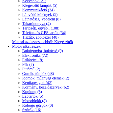
Kézvédők (21)
Kiegészítő lámpák (5)
Kommunikáció (24)
Lábvédő kötények (5)
Láthatóság, védelem (8)
Takaróponyva (4)
Tartozék, egyéb.. (108)
Telefon- és GPS tartók (34)
Tisztító, ápolószer (48)
Mutasd az összeset ebből: Kiegészítők
Motor alkatrészek
Bukógomba, bukócső (0)
Elektronika (72)
Erőátvitel (8)
Fék (7)
Futómű (2)
Gumik, tömlők (48)
Idomok, műanyag elemek (2)
Kenőanyagok (42)
Kormány, kezelőszervek (62)
Kuplung (6)
Lábtartók (5)
Motorblokk (8)
Robogó görgők (0)
Szűrők (16)