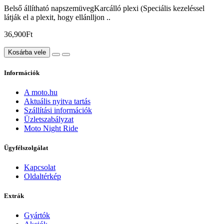
Belső állítható napszemüvegKarcálló plexi (Speciális kezeléssel
látják el a plexit, hogy ellánlljon ..
36,900Ft
Kosárba vele
Információk
A moto.hu
Aktuális nyitva tartás
Szállítási információk
Üzletszabályzat
Moto Night Ride
Ügyfélszolgálat
Kapcsolat
Oldaltérkép
Extrák
Gyártók