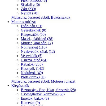
Plexi, Pinlock (3)
Sisakdísz (0)
Zárt (239)
Nyitott (70)
Mutasd az összeset ebből: Bukósisakok
Motoros ruházat
Esőruhák (13)
Gyerekeknek (0)
Kiegészítők (50)
Maszk, aláöltöző (28)
Minden, ami bőr (17)
Női részleg (116)
Nyakvédők, sálak (12)
Vesevédők (5)
Csizma, cipő (84)
Kabátok (235)
Kesztyűk (142)
Nadrágok (49)
Protektorok (50)
Mutasd az összeset ebből: Motoros ruházat
Kiegészítők
Biztonság - lánc, lakat, tárcsazár (28)
Csomagtartók, konzolok (68)
Emelők, bakok (8)
Kamerák (0)