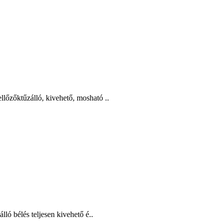
lőzőktűzálló, kivehető, mosható ..
lló bélés teljesen kivehető é..