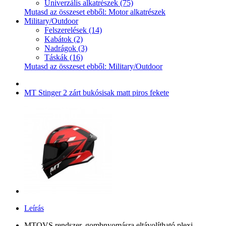
Univerzális alkatrészek (75)
Mutasd az összeset ebből: Motor alkatrészek
Military/Outdoor
Felszerelések (14)
Kabátok (2)
Nadrágok (3)
Táskák (16)
Mutasd az összeset ebből: Military/Outdoor
MT Stinger 2 zárt bukósisak matt piros fekete
Leírás
MTQVS rendszer, gombnyomásra eltávolítható plexi