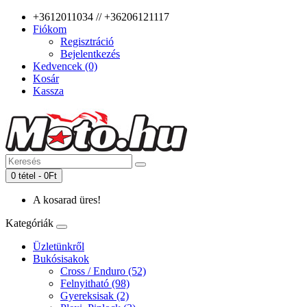
+3612011034 // +36206121117
Fiókom
Regisztráció
Bejelentkezés
Kedvencek (0)
Kosár
Kassza
0 tétel - 0Ft
A kosarad üres!
Kategóriák
Üzletünkről
Bukósisakok
Cross / Enduro (52)
Felnyitható (98)
Gyereksisak (2)