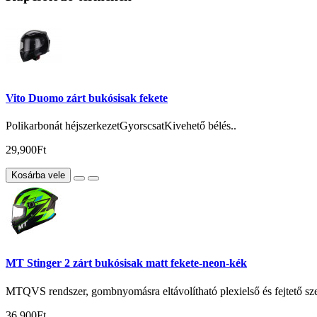
Vito Duomo zárt bukósisak fekete
Polikarbonát héjszerkezetGyorscsatKivehető bélés..
29,900Ft
Kosárba vele
MT Stinger 2 zárt bukósisak matt fekete-neon-kék
MTQVS rendszer, gombnyomásra eltávolítható plexielső és fejtető szel
36,900Ft