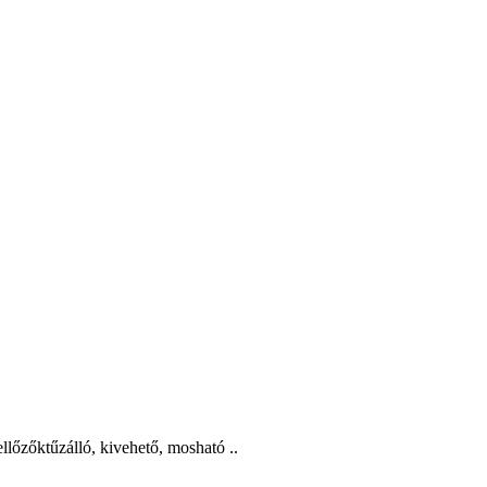
lőzőktűzálló, kivehető, mosható ..