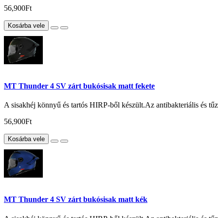
56,900Ft
Kosárba vele
MT Thunder 4 SV zárt bukósisak matt fekete
A sisakhéj könnyű és tartós HIRP-ből készült.Az antibakteriális és tűzá
56,900Ft
Kosárba vele
MT Thunder 4 SV zárt bukósisak matt kék