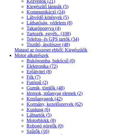
Kézvédők (21)
Kiegészítő lámpák (5)
Kommunikáció (24)
Lábvédő kötények (5)
Láthatóság, védelem (8)
Takaróponyva (4)
Tartozék, egyéb.. (108)
Telefon- és GPS tartók (34)
Tisztító, ápolószer (48)
Mutasd az összeset ebből: Kiegészítők
Motor alkatrészek
Bukógomba, bukócső (0)
Elektronika (72)
Erőátvitel (8)
Fék (7)
Futómű (2)
Gumik, tömlők (48)
Idomok, műanyag elemek (2)
Kenőanyagok (42)
Kormány, kezelőszervek (62)
Kuplung (6)
Lábtartók (5)
Motorblokk (8)
Robogó görgők (0)
Szűrők (16)