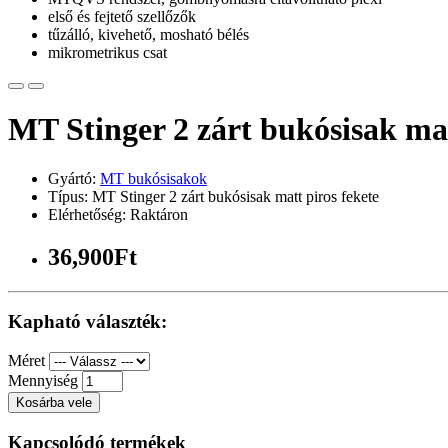
első és fejtető szellőzők
tűzálló, kivehető, mosható bélés
mikrometrikus csat
MT Stinger 2 zárt bukósisak mat
Gyártó:
MT bukósisakok
Típus: MT Stinger 2 zárt bukósisak matt piros fekete
Elérhetőség: Raktáron
36,900Ft
Kapható választék:
Méret
Mennyiség
Kosárba vele
Kapcsolódó termékek