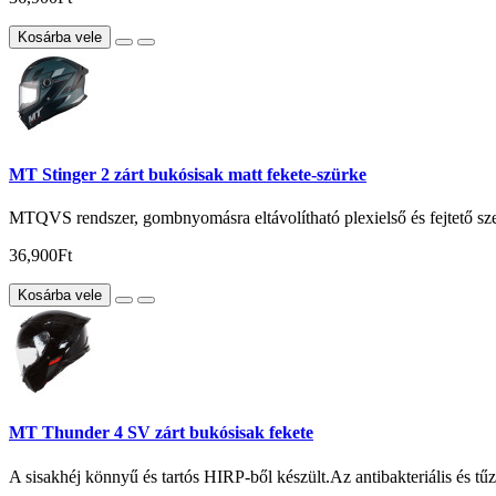
Kosárba vele
MT Stinger 2 zárt bukósisak matt fekete-szürke
MTQVS rendszer, gombnyomásra eltávolítható plexielső és fejtető szel
36,900Ft
Kosárba vele
MT Thunder 4 SV zárt bukósisak fekete
A sisakhéj könnyű és tartós HIRP-ből készült.Az antibakteriális és tűzá